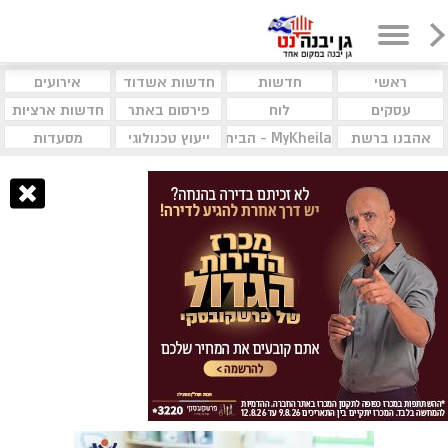
ראשי
חדשות
חדשות אשדוד
אירועים
עסקים
לוח
פירסום באתר
חדשות ארציות
אהבנו ברשת
MyKheila - הבית לעסקים וקהילות
ייעוץ טכנולוגי
מסעדות