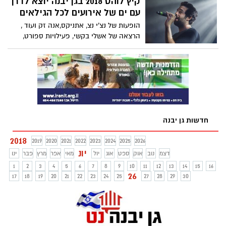
קיץ לוהט 2018 בגן יבנה יוצא לדרך
עם ים של אירועים לכל הגילאים
הופעות של נצ'י נצ, אתניקס,אנה זק ועוד ,
הרצאה של אשלי בקשי, פעילויות ספורט,
מסיבות בריכה, הרצאות, מיזמים ומגוון
פעילויות לכל הגילאים מחכים לכם הקיץ
במסגרת אירועי"קיץ לוהט 2018" בגן יבנה
חדשות גן יבנה
2018
2019
2020
2021
2022
2023
2024
2025
2026
יונ
דצמ
נוב
אוק
ספט
אוג
יול
מאי
אפר
מרץ
פבר
ינו
1
2
3
4
5
6
7
8
9
10
11
12
13
14
15
16
26
17
18
19
20
21
22
23
24
25
27
28
29
30