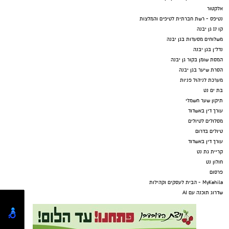
אלקטור
נטיפס - רשת חברתית לטיפים והמלצות
קו 17 גן יבנה
משלוחים מסעדות בגן יבנה
נדל"ן בגן יבנה
המסת שומן בקור גן יבנה
הסרת שיער בגן יבנה
מערכת לניהול פניות
בת ים נט
תיקון שער חשמלי
עורך דין באשדוד
מסלולים לטיולים
טיולים בדרום
עורך דין באשדוד
קריית גת נט
חולון נט
פרסום
MyKehila - הבית לעסקים וקהילות
שדרוג תוכנה עם AI