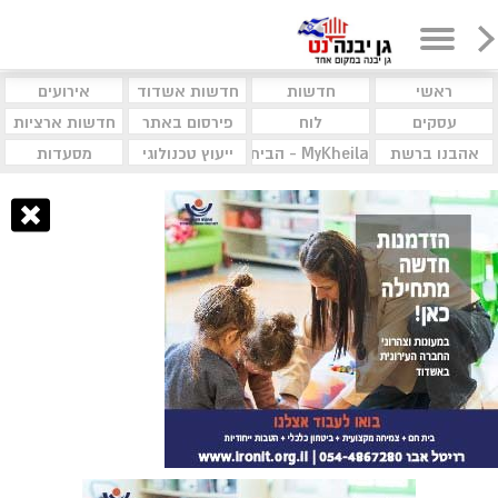
ראשי
חדשות
חדשות אשדוד
אירועים
עסקים
לוח
פירסום באתר
חדשות ארציות
אהבנו ברשת
MyKheila - הבית לעסקים וקהילות
ייעוץ טכנולוגי
מסעדות