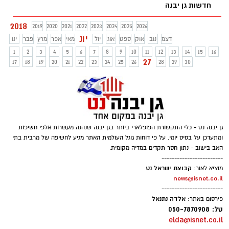
חדשות גן יבנה
לאורח חיים בריא בקרב ילדי הגנים ביישוב
2018
2019
2020
2021
2022
2023
2024
2025
2026
יונ
דצמ
נוב
אוק
ספט
אוג
יול
מאי
אפר
מרץ
פבר
ינו
1
2
3
4
5
6
7
8
9
10
11
12
13
14
15
16
27
17
18
19
20
21
22
23
24
25
26
28
29
30
גן יבנה נט - כלי התקשורת הפופלארי ביותר בגן יבנה שנהנה מעשרות אלפי חשיפות
ומתעדכן על בסיס יומי. על פי דוחות גוגל העולמית האתר מגיע לחשיפה של מרבית בתי
האב בישוב - נתון חסר תקדים במדיה מקומית.
------------------------
קבוצת ישראל נט
מוציא לאור:
news@isnet.co.il
------------------------
אלדה נתנאל
פירסום באתר:
טל: 050-7870908
elda@isnet.co.il