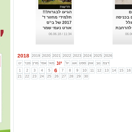
חדשות
ם
הגיעו לבגרות!!!
 בכניסה
תלמידי מחזור ד'
גלל
2017 של בי'ס
 להרחבת
אורט נעמי שמר
ראש
קיבלו תעודות
11:34 / 06.06.18
מבטיח
בגרות והשאירו
ת
מתנה מרגשת
...
2018
2019
2020
2021
2022
2023
2024
2025
2026
יונ
דצמ
נוב
אוק
ספט
אוג
יול
מאי
אפר
מרץ
פבר
ינו
6
1
2
3
4
5
7
8
9
10
11
12
13
14
15
16
21
22
23
24
25
26
27
28
29
30