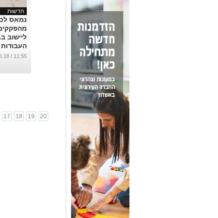
חדשות
נמאס לכ
מהפקקים
ליישוב ב
העבודות
הכיכר? 
11:55 / 06.06.18
המועצה 
שהסבלנו
משתלמת
...
17
18
19
20