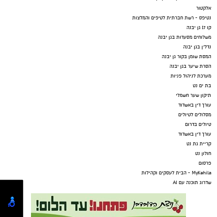
אלקטור
נטיפס - רשת חברתית לטיפים והמלצות
קו 17 גן יבנה
משלוחים מסעדות בגן יבנה
נדל"ן בגן יבנה
המסת שומן בקור גן יבנה
הסרת שיער בגן יבנה
מערכת לניהול פניות
בת ים נט
תיקון שער חשמלי
עורך דין באשדוד
מסלולים לטיולים
טיולים בדרום
עורך דין באשדוד
קריית גת נט
חולון נט
פרסום
MyKehila - הבית לעסקים וקהילות
שדרוג תוכנה עם AI