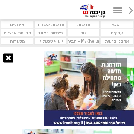
ראשי
חדשות
חדשות אשדוד
אירועים
עסקים
לוח
פירסום באתר
חדשות ארציות
אהבנו ברשת
MyKheila - הבית לעסקים וקהילות
ייעוץ טכנולוגי
מסעדות