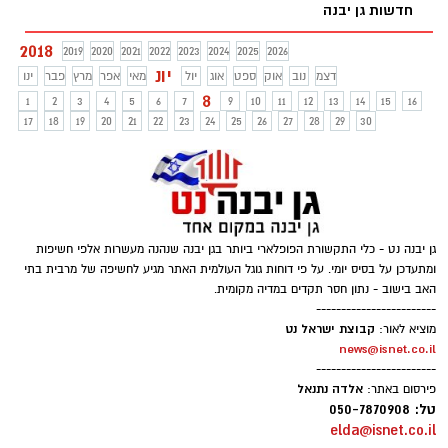
חדשות גן יבנה
הקיץ
2018
2019
2020
2021
2022
2023
2024
2025
2026
יונ
דצמ
נוב
אוק
ספט
אוג
יול
מאי
אפר
מרץ
פבר
ינו
8
1
2
3
4
5
6
7
9
10
11
12
13
14
15
16
17
18
19
20
21
22
23
24
25
26
27
28
29
30
גן יבנה נט - כלי התקשורת הפופלארי ביותר בגן יבנה שנהנה מעשרות אלפי חשיפות
ומתעדכן על בסיס יומי. על פי דוחות גוגל העולמית האתר מגיע לחשיפה של מרבית בתי
האב בישוב - נתון חסר תקדים במדיה מקומית.
------------------------
קבוצת ישראל נט
מוציא לאור:
news@isnet.co.il
------------------------
אלדה נתנאל
פירסום באתר:
טל: 050-7870908
elda@isnet.co.il