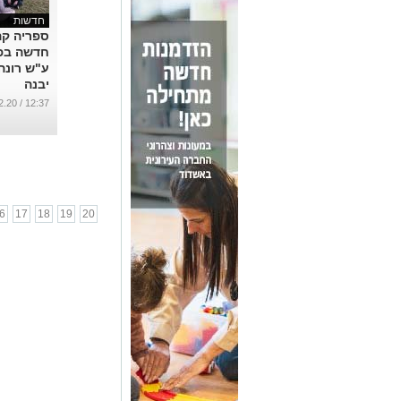
חדשות
ספריה קה
חדשה בפ
ע"ש רונה 
יבנה
...
12:37 / 13.12.20
6
17
18
19
20