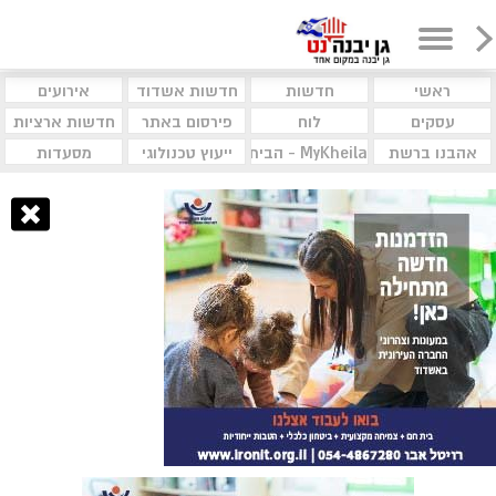
ראשי
חדשות
חדשות אשדוד
אירועים
עסקים
לוח
פירסום באתר
חדשות ארציות
אהבנו ברשת
MyKheila - הבית לעסקים וקהילות
ייעוץ טכנולוגי
מסעדות