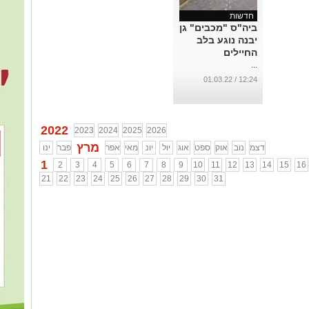
חדשות
ביה"ס "מכבים" גן
יבנה נוגע בלב
החיילים
...
12:24 / 01.03.22
2022
2023
2024
2025
2026
מרץ
דצמ
נוב
אוק
ספט
אוג
יול
יונ
מאי
אפר
פבר
ינו
1
2
3
4
5
6
7
8
9
10
11
12
13
14
15
16
21
22
23
24
25
26
27
28
29
30
31