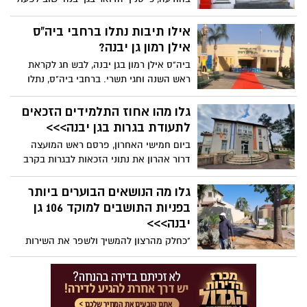
החל מחודש אוקטובר 2022. זהו הישג חשוב
לראש המועצה ולגן יבנה בכלל, שהיתה
אילו תיבות נתלו ברחבי ביה"ס
אמורה להישאר ללא סניף דואר, אם הדבר
אילן רמון גן יבנה?
היה תלוי בדואר ישראל.
ביה"ס אילן רמון בגן יבנה, לבש חג לקראת
ראש השנה וחגי תשרי. ברחבי ביה"ס, נתלו
שפע תיבות ברכה מעוצבות, בהן יוכלו
התלמידים, ההורים, והצוות לכתוב ברכות
גלו מהו אחוז התלמידים הזכאים
לשנה החדשה. התיבות קושטו בצבעים
לתעודת בגרות בגן יבנה>>>
מרהיבים, וניכר כי כולם מתלהבים מהרעיון.
ביום חמישי האחרון, פרסם ראש המועצה
בעידן של מסכים, מרגש לראות מיזם של הכנת
דרור אהרון את נתוני הזכאות לבגרות בקרב
ומשלוח איגרות ברכה, ממש כפי שאנחנו היינו
תלמידי גן יבנה. עפ"י הנתונים שפורסמו, ניתן
נוהגים לעשות, כשהיינו ילדים....
לראות עליה מרשימה באחוזי הזכאים לבגרות.
גלו מה הנושאים הבוערים ביותר
בפניות התושבים למוקד 106 גן
יבנה>>>
"כחלק מהרצון להמשיך ולשפר את השירות
שניתן לתושבים", כך נמסר ממועצת גן יבנה,
"בוצע ניתוח ופילוח של הקריאות והפניות
שהגיעו למוקד על מנת לאתר את הנושאים
הבוערים ביותר בעיני התושבים."