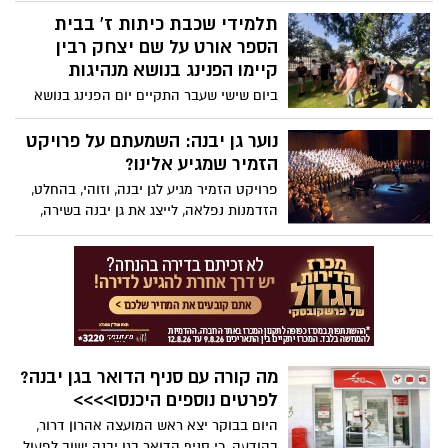
גן יבנה, פתח את ביתו ויחד עם רעייתו ליזי,
תלמידי שכבת כיתות ז' בבית
קיבלו את עשרות האנשים שהגיעו לשמוע את
הספר אורט על שם יצחק רבין
משנתו של השר.
קיימו הפנינג בנושא מנהיגות
ביום שישי שעבר התקיים יום הפנינג בנושא
מנהיגות לתלמידי שכבת כיתות ז' בבית הספר
אורט ע"ש יצחק רבין. את היום המיוחד הפיקו
נוער גן יבנה: השמעתם על פרויקט
רכזת השכבה, הגב' סופי ממן והצוות החינוכי
הזמיר שמגיע אלינו?
שעמלו יחד עם מובילי קבוצות המנהיגות על
פרויקט הזמיר מגיע לגן יבנה, וזוהי, בהחלט,
הצלחת היום.
הזדמנות נפלאה, לייצג את גן יבנה בשירה,
לטוס ולהכיר נוער יהודי מארה"ב. היכנסו
לכתבה לפרטים נוספים על הפרויקט, ופרטי
ההרשמה>>>
מה קורה עם סניף הדואר בגן יבנה?
לפרטים נוספים היכנסו>>>>
היום בבוקר יצא ראש המועצה אהרון דרור,
בהודעה, כי סניף הדואר בגן יבנה ישוב לפעול