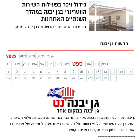
הספר אורט על שם יצחק רבין התבצעו
גידול ניכר בפעילות השירות
מינויים חדשים."
הווטרינרי בגן יבנה במהלך
השנתיים האחרונות
השירות הווטרינרי הרשותי בגן יבנה מונע
ומקל על סבלם של בעלי החיים, מסייע
במניעת מחלות, מסייע באחזקתו התקינה של
חדשות גן יבנה
משק בעלי החיים ומגן על התושבים מפני
סכנות ונזקים שמקורם מחלות בעלי חיים או
2022
2023
2024
2025
2026
במזון או במוצרי מזון שמקורם בעלי חיים.
ספט
דצמ
נוב
אוק
אוג
יול
יונ
מאי
אפר
מרץ
פבר
ינו
1
2
3
4
5
6
7
8
9
10
11
12
13
14
15
16
17
18
19
20
21
22
23
24
25
26
27
28
29
30
גן יבנה נט - כלי התקשורת הפופלארי ביותר בגן יבנה שנהנה מעשרות אלפי חשיפות
ומתעדכן על בסיס יומי. על פי דוחות גוגל העולמית האתר מגיע לחשיפה של מרבית בתי
האב בישוב - נתון חסר תקדים במדיה מקומית.
------------------------