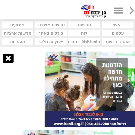
ראשי
חדשות
חדשות אשדוד
אירועים
עסקים
לוח
פירסום באתר
חדשות ארציות
אהבנו ברשת
MyKheila - הבית לעסקים וקהילות
ייעוץ טכנולוגי
מסעדות