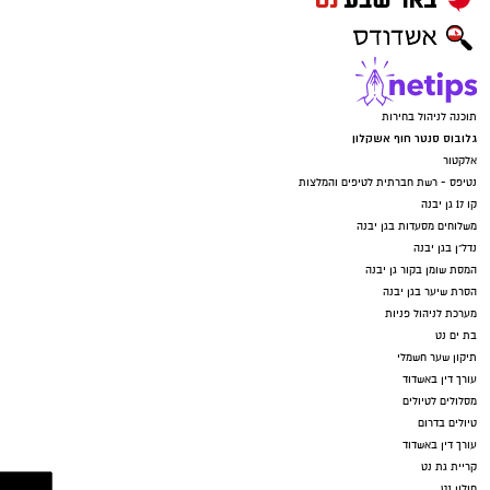
תוכנה לניהול בחירות
גלובוס סנטר חוף אשקלון
אלקטור
נטיפס - רשת חברתית לטיפים והמלצות
קו 17 גן יבנה
משלוחים מסעדות בגן יבנה
נדל"ן בגן יבנה
המסת שומן בקור גן יבנה
הסרת שיער בגן יבנה
מערכת לניהול פניות
בת ים נט
תיקון שער חשמלי
עורך דין באשדוד
מסלולים לטיולים
טיולים בדרום
עורך דין באשדוד
קריית גת נט
חולון נט