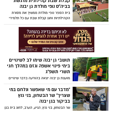
קבלת שבת קהילתית מרגשת
בביה"ס נופי מולדת גן יבנה
בית הספר נופי מולדת ממשיך את מסורת
הקהילתיות וחגג קבלת שבת עם כל תלמידי
והורי בית הספר. לפרטים נוספים
היכנסו>>>>
תושבי גן יבנה שימו לב לשינויים
בימי פינוי אשפה וגזם במהלך חגי
תשרי תשפ"ג
מועצת גן יבנה יצאה בהודעה בדבר שינויים
בימי פינוי האשפה והגזם במהלך חגי תשרי
תשפ"ג 2022. כמו כן הודיעה המועצה כי,
"מדבר עם מי שאפשר ונלחם במי
תתגבר את מערכי הפינוי ותעבוד גם בשעות
שצריך" שר הבטחון, בני גנץ
לא רגילות. לפרטים נוספים הכנסו
בביקור בגן יבנה
לכתבה>>>>
שר הבטחון, בני גנץ, הגיע, הערב, לחוג בית בגן
יבנה. בעל הבית המארח, יוסי יפרח, יו"ר מטה