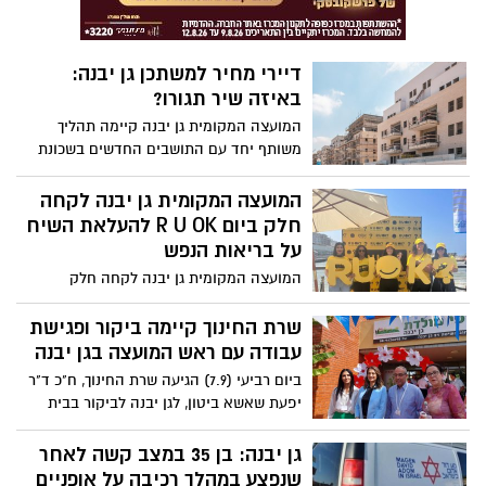
דיירי מחיר למשתכן גן יבנה:
באיזה שיר תגורו?
המועצה המקומית גן יבנה קיימה תהליך
משותף יחד עם התושבים החדשים בשכונת
מחיר למשתכן לבחירת שמות הרחובות
בשכונה החדשה.
המועצה המקומית גן יבנה לקחה
חלק ביום R U OK להעלאת השיח
על בריאות הנפש
המועצה המקומית גן יבנה לקחה חלק
לראשונה ביום R U OK, יום להגברת המודעות
לבריאות הנפש אותו מובילה אנוש – העמותה
שרת החינוך קיימה ביקור ופגישת
הישראלית לבריאות הנפש. מטרת הקמפיין -
עבודה עם ראש המועצה בגן יבנה
קריאה לציבור להתעניין בסובבים אותנו
ביום רביעי (7.9) הגיעה שרת החינוך, ח"כ ד"ר
ולעודד שיח על בריאות הנפש. מי שהובילה
יפעת שאשא ביטון, לגן יבנה לביקור בבית
את הקמפיין בגן יבנה היא קרן הרדן, תושבת
הספר 'נופי מולדת' ולפגישת עבודה עם ראש
היישוב חברת עמותת אנוש.
המועצה, דרור אהרון, ממלא מקום ראש
גן יבנה: בן 35 במצב קשה לאחר
המועצה, סביון יניב, סגניתו ומחזיקת תיק
שנפצע במהלך רכיבה על אופניים