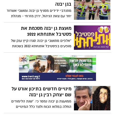
"מוכרחים לאהוב אותו", בהשראת דוד המלך,
בגן יבנה
ומקורוק בנושא "יחסים", נפתח מחזור חדש
מתנדבי ידידים מסניף גן יבנה ומושבי אשדוד
של מקורוק פלוס.
יחד עם צוות הניהול, ירדן מזרחי - מנהלת
הסניף, סגניתה עדי שלו, ועדיאל משה אחראי
מתנדבים יצאו השבוע לפעילות חשיפה וגיוס
מועצת גן יבנה מסכמת את
לארגון ידידים.
פסטיבל אתנחתא 2022
"אלפים מתושבי גן יבנה סגרו קיץ ענק של
מופעים בפסטיבל אתנחתא 2022 בשכונת
מכבים."
מינויים חדשים בתיכון אורט על
שם יצחק רבין גן יבנה
ממועצת גן יבנה נמסר כי: "שנת הלימודים
החלה במלוא הכוח ולצד כלל המינויים
החדשים במוסדות החינוך ביישוב גם בבית