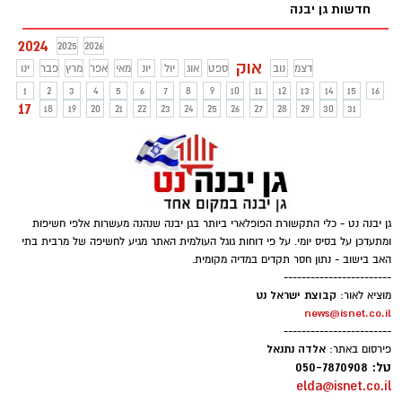
חדשות גן יבנה
להכירו, הוא נרצח בפיגוע בגן יבנה בחודש
אפריל השנה
2024
2025
2026
אוק
דצמ
נוב
ספט
אוג
יול
יונ
מאי
אפר
מרץ
פבר
ינו
1
2
3
4
5
6
7
8
9
10
11
12
13
14
15
16
17
18
19
20
21
22
23
24
25
26
27
28
29
30
31
גן יבנה נט - כלי התקשורת הפופלארי ביותר בגן יבנה שנהנה מעשרות אלפי חשיפות
ומתעדכן על בסיס יומי. על פי דוחות גוגל העולמית האתר מגיע לחשיפה של מרבית בתי
האב בישוב - נתון חסר תקדים במדיה מקומית.
------------------------
קבוצת ישראל נט
מוציא לאור:
news@isnet.co.il
------------------------
אלדה נתנאל
פירסום באתר:
טל: 050-7870908
elda@isnet.co.il