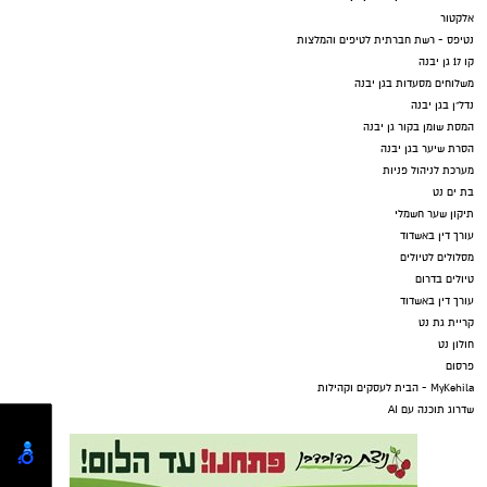
אלקטור
נטיפס - רשת חברתית לטיפים והמלצות
קו 17 גן יבנה
משלוחים מסעדות בגן יבנה
נדל"ן בגן יבנה
המסת שומן בקור גן יבנה
הסרת שיער בגן יבנה
מערכת לניהול פניות
בת ים נט
תיקון שער חשמלי
עורך דין באשדוד
מסלולים לטיולים
טיולים בדרום
עורך דין באשדוד
קריית גת נט
חולון נט
פרסום
MyKehila - הבית לעסקים וקהילות
שדרוג תוכנה עם AI