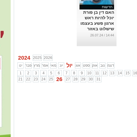
חדשות
האם דין בן פורת
יוכל להיות ראש
ארגון פשע בעצמו
שישלוט באזור
הדרום?
14:44 / 26.07.24
...
2024
2025
2026
יול
דצמ
נוב
אוק
ספט
אוג
יונ
מאי
אפר
מרץ
פבר
ינו
1
2
3
4
5
6
7
8
9
10
11
12
13
14
15
1
26
21
22
23
24
25
27
28
29
30
31