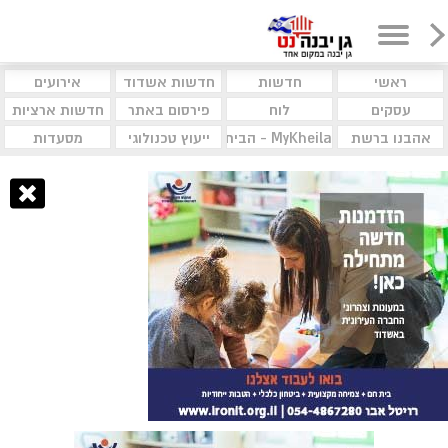
ראשי
חדשות
חדשות אשדוד
אירועים
עסקים
לוח
פירסום באתר
חדשות ארציות
אהבנו ברשת
MyKheila - הבית לעסקים וקהילות
ייעוץ טכנולוגי
מסעדות