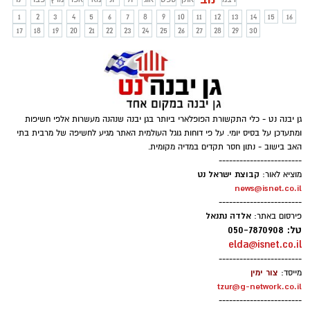
חדשה סובלים מחמצת סוכרתית בעת
1
2
3
4
5
6
7
8
9
10
11
12
13
14
15
16
האבחנה.
17
18
19
20
21
22
23
24
25
26
27
28
29
30
גן יבנה נט - כלי התקשורת הפופלארי ביותר בגן יבנה שנהנה מעשרות אלפי חשיפות
ומתעדכן על בסיס יומי. על פי דוחות גוגל העולמית האתר מגיע לחשיפה של מרבית בתי
האב בישוב - נתון חסר תקדים במדיה מקומית.
------------------------
קבוצת ישראל נט
מוציא לאור:
news@isnet.co.il
------------------------
אלדה נתנאל
פירסום באתר:
טל: 050-7870908
elda@isnet.co.il
------------------------
צור ימין
מייסד:
tzur@g-network.co.il
------------------------