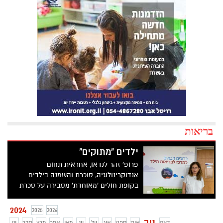
בריאות
ילדים "מתוקים"
פרופ' זהר לנדאו, אחראית תחום
אנדוקרינולוגיה, סוכרת והשמנה בילדים
בקופת חולים 'מאוחדת' מסבירה על סכרת
בקרב ילדים . בישראל מאובחנים מידי שנה
כ-450 ילדים ובני נוער (עד גיל 18 שנים) עם
2024
2025
2026
סוכרת מסוג 1. כ-40% מהילדים עם סוכרת
נוב
דצמ
אוק
ספט
אוג
יול
יונ
מאי
אפר
מרץ
פבר
ינו