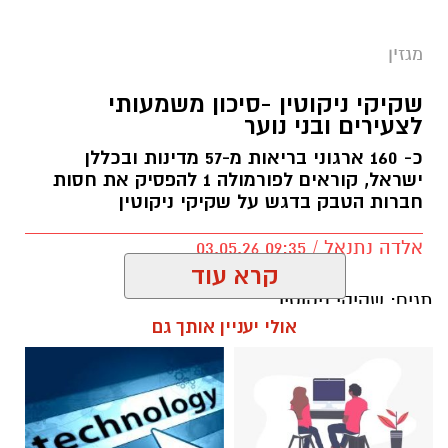
נכנס לעולם האימונים בצורה אינטנסיבית. הוא
התגייס כלוחם ליחידת אגוז, אך במהלך ההכשרה
מגזין
נפצע בגיד ברגל ועבר תקופת שיקום ממושכת
.
שקיקי ניקוטין -סיכון משמעותי
לצעירים ובני נוער
“
דווקא משם התחברתי עוד יותר לכושר”, הוא
כ- 160 ארגוני בריאות מ-57 מדינות ובכללן
מספר. בהמשך שובץ בווינגייט בית הספר לכושר
ישראל, קוראים לפורמולה 1 להפסיק את חסות
חברות הטבק בדגש על שקיקי ניקוטין
קרבי שם התקדם לתפקידים מקצועיים, כולל קורס
קצינים כקצין כושר קרבי וליווי הכשרות של יחידות
אלדה נתנאל / 09:35 03.05.26
מובחרות
.
קרא עוד
אולי יעניין אותך גם
תגים:
שקיקי ניקוטין