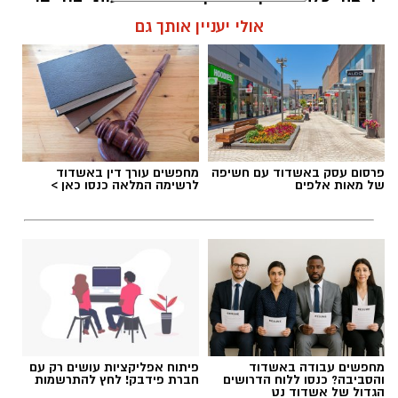
אולי יעניין אותך גם
אלדה נתנאל / 09:01 19.05.26
תגים:
דניאל בן נעים מועדון ריצה DBN
פרסום עסק באשדוד עם חשיפה
מחפשים עורך דין באשדוד
של מאות אלפים
לרשימה המלאה כנסו כאן >
פגשנו את דניאל מאמן ריצה בן ה 32, שבשנה
האחרונה מוביל מועדון ריצה DBN בתל אביב,
וכעת גם את הסניף DBN האשדודי שהולך וצובר
תאוצה לראיון אישי .
החיבור שלו לספורט התחיל כבר בילדות “עשיתי
כל תחביב אפשרי, ספורט, אומנויות לחימה, הכול”.
מחפשים עבודה באשדוד
פיתוח אפליקציות עושים רק עם
והסביבה? כנסו ללוח הדרושים
חברת פידבק! לחץ להתרשמות
לקראת הגיוס, מתוך רצון לשפר כושר לגיבושים,
הגדול של אשדוד נט