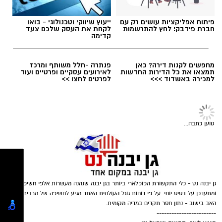
פיתוח אפליקציות עושים רק עם
ייעוץ שיווקי וטכנולוגי - בואו
חברת פידבק! לחץ להתרשמות
לקחת את העסק שלכם צעד
קדימה
האגודה למלחמה בסרטן
מחפשים לקנות דירה? כאן
פנתרה -חלל משותף ומרכז
תמצאו את כל הדירות החדשות
לאירועים עסקיים ופרטיים ועוד
למכירה באשדוד >>>
לפרטים לחצו >>
סיכון משמעותי לצעירים ובני נוער: האגודה
למלחמה בסרטן הצטרפה לאחרונה ל-160 ארגוני
בריאות בעולם מ-57 מדינות אשר פנו במכתב
טוען כתבה...
נוקב להנהלת פורמולה 1 העולמית בנושא חסות