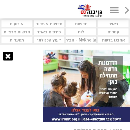
ראשי
חדשות
חדשות אשדוד
אירועים
עסקים
לוח
פירסום באתר
חדשות ארציות
אהבנו ברשת
MyKheila - הבית לעסקים וקהילות
ייעוץ טכנולוגי
מסעדות