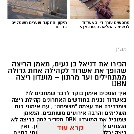
מחפשים עורך דין באשדוד
תיקון והתקנה שערים חשמליים
לרשימה המלאה כנסו כאן >
בדרום
מגזין
הכירו את דניאל בן נעים, מאמן הריצה
שהופך את אשדוד לקהילה אחת גדולה
ממתחילים ועד מרתון – מועדון ריצה
DBN
איך הופכים אימון בוקר לדבר שמחכים לו?
באשדוד נבנית בחודשים האחרונים קהילת ריצה
שמגדירה את עצמה “משפחה” , עם אימוני כוח
משלימים והרבה אירועים משותפים. המאמן
שמוביל את המועדון DBN מסביר למה בריצה לא
מנצחים אחרים אלה מנצחים את עצמך. ואיך
קרא עוד
ריצה יכלה להפוך לאימון כושר משמעותי בחיים.