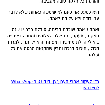
והורסת כל חלקה טובה מסביבה.
היא כמעט אף פעם לא שימשה כאחות שלא לדבר
על דודה ולא על בת לאמה.
ואמה ? אמה שוכבת בביתה, סובלת כבר 16 שנה ,
נואקת , זועקת, מתפללת לאלוהים ומחכה בציפייה
.. אולי הדלת מתישהו תיפתח והיא ילדתה , למרות
הכול , תיכנס דרכה ותבין שהקנאה הרסה את כל
עולמה.
‏כדי לעקוב אחרי הערוץ גן יבנה נט ב-WhatsApp
לחצו כאן