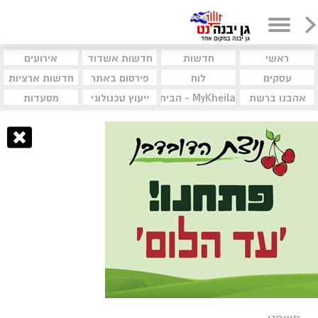
ראשי
חדשות
חדשות אשדוד
אירועים
עסקים
לוח
פירסום באתר
חדשות ארציות
אהבנו ברשת
MyKheila - הבית לעסקים וקהילות
ייעוץ טכנולוגי
מסעדות