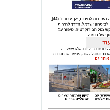
חג הפסח מסמל יותר מכל את היציאה מעבדות לחירות, אך עבור ג' (44),
לביטחון ישראל, הדרך לחירות
 מול הבירוקרטיה. סיפור על
ף של רווחה.
וד
צא בוקר אחד לעבודתו כבכל יום. אלא שמעידה
 ארצה ונחבל קשות, פציעה שהתבררה
ן אותך גם
בות כירורגית דחופה וקיבוע באמצעות
 הוא היה שרוי בכאבים עזים ובתחושת
 שכללה זרמים, תחושת נימול (פגיעה
ביטוח לאומי לא מיהר להכיר במלוא
שדוד עם
תיקון והתקנה שערים
ת אלפים
חשמליים בדרום
חילה, קבע המוסד זמנית בשיעור 20%, קביעה שלא שיקפה את המציאות