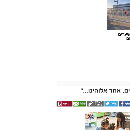
שערים
ם
, אחד אלוהינו..."