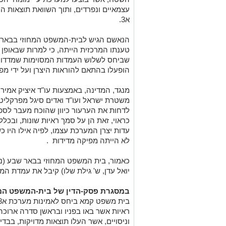
עצמאיים ונפרדים, ותוך השוואת תוצאות הנ
א3
.
הנאשם הגיש לבית-המשפט המחוזי בבאר-
שביחס לשלוש העמדות המסוימות שמדדו את
הופעלו בהתאם להוראות היצרן ועל ידי מפע
מנגד, המדינה, באמצעות עו"ד איציק אמיר 
משטרת ישראל ועו"ד ואדים סיגל מפרקליטות
לדחות את הערעור כיוון שהוכח מעבר לספק
כראוי, זאת הן על סמך ראיות שונות, ובכלל
עדות יצרן המערכת עצמו, לפיה אילו היו
לא הייתה מפיקה מדידות
.
כאמור, בית המשפט המחוזי בבאר שבע (נש
יואל עדן, ש' גילת שלו) קיבל את עמדת ה
במסגרת פסק-הדין של בית-המשפט המחו
וניסויים, אשר העלו תוצאות מדויקות, בבדיק