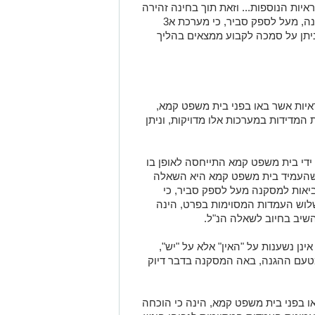
איות הנוספות... וזאת תוך בחינה זהירה
ומדוקדקת של כלל הראיות, מביאים למסקנה, מעל לספק סביר, כי מערכת א3
יתן על סמכה לקבוע ממצאים בהליך
יות אשר באו בפני בית משפט קמא,
המדידות במערכות אלו מדויקות, וניתן
ידי בית משפט קמא התייחסה לאופן בו
 שהעמיד בית משפט קמא היא השאלה
ביאות למסקנה מעל לספק סביר, כי
ל מערכת א3 בכלל, ובשלוש העמדות המסוימות בפרט, הינה
השיב בחיוב לשאלה הנ"ל
.
ינן נשענות על "האין" אלא על "יש",
מטעם ההגנה, באה המסקנה בדבר דיוק
ו בפני בית משפט קמא, הינה כי הוכחה