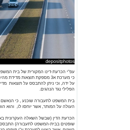
depositphotos
עפ"י הכרעת-דינו המקורית של בית המשפט
כי מערכת א3 מספקת תוצאות מדיד
על ידה, וכי ניתן להתבסס על תוצאות מד
הפלילי נגד הנהגים
.
העולה על המותר, אשר יוחסו לו, והוא הור
הכרעת הדין (שבשל השאלה העקרונית באופ
שופטים בבית-המשפט לתעבורה) התבססה, ב
השטח, אשר בוצעו למערכת ע"י מומחי הטכנ