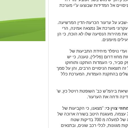
יסויים אל המדידות שבוצעו ע"י מערכת
שבע על ערעור הכרעת-הדין המרשיעה.
טענתו המרכזית הייתה, כי למרות שבאופן עקרוני מערכת א3 נמצאה אמינה, הרי
 מהירות הנסיעה שלו לא הוכח, כי הן
ילים מיומנים
.
ועדי נויפלד מיחידת התביעות של
 מחוז דרום (פלילי), טענה, כי יש
 סביר, כי העמדות הותקנו ותוחזקו
 זה תוצאות הניסויים הרבים, והן על סמך
 כשלים בהתקנת העמדות, המערכת כלל
יאת ביהמ"ש כב' השופטת רויטל כץ, ש'
מדינה ודחה את הערעור
.
זי צוין כי
: "מצאנו, כי הקביעות של
בית משפט קמא ביחס לאמינות מערכת א3 עצמה, מעוגנת היטב בשורה ארוכה של
ראיות אשר באו בפניו ובראשן סדרה ארוכה של למעלה מ 700 בדיקות שטח
ות מגוונות, לכלי רכב שונים, ובתנאים