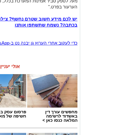
מעל לספק סביר אמינות המערכת בכלל, וא
הערעור בפרט."
יש לכם מידע חשוב שטרם נחשף? צילו
בכתבה? נשמח שתשתפו אותנו
‏כדי לעקוב אחרי הערוץ גן יבנה נט ב-WhatsApp לחצו כאן
אולי יעניי
מחפשים עורך דין
פרסום עסק בא
באשדוד לרשימה
חשיפה של מאו
המלאה כנסו כאן >