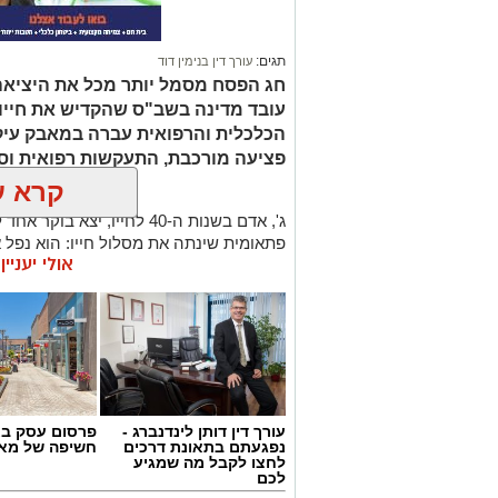
תגים:
עורך דין בנימין דוד
עובד מדינה בשב"ס שהקדיש את חייו 
הכלכלית והרפואית עברה במאבק עיקש
פציעה מורכבת, התעקשות רפואית וסו
קרא ע
ג', אדם בשנות ה-40 לחייו, י
פתאומית שינתה את מסלול חייו: הוא נפל
אולי יעניי
כשבר משמעותי בקרסול שמאל שחייב התער
פלטינות.
הפער שבין הפציעה לקביעת המוסד
כשהגיע ג' למשרדו של עו"ד בנימין בן דוד,
תסכול. למרות הפגיעה האורתופדית הקשה,
עצבית) ומגבלה תפקודית ממשית, המוסד ל
עורך דין דותן לינדנברג -
פרסום עסק בא
חומרת המצב.
נפגעתם בתאונת דרכים
חשיפה של מאו
לחצו לקבל מה שמגיע
לכם
בת