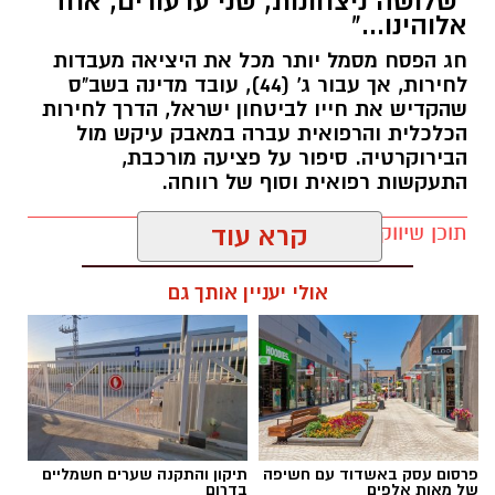
"שלושה ניצחונות, שני ערעורים, אחד
אלוהינו..."
חג הפסח מסמל יותר מכל את היציאה מעבדות
לחירות, אך עבור ג' (44), עובד מדינה בשב"ס
שהקדיש את חייו לביטחון ישראל, הדרך לחירות
הכלכלית והרפואית עברה במאבק עיקש מול
הבירוקרטיה. סיפור על פציעה מורכבת,
התעקשות רפואית וסוף של רווחה.
תוכן שיווקי / 16:11 08.04.26
קרא עוד
אולי יעניין אותך גם
תגים:
עורך דין בנימין דוד
ג', אדם בשנות ה-40 לחייו, יצא בוקר אחד לעבודתו
פרסום עסק באשדוד עם חשיפה
תיקון והתקנה שערים חשמליים
כבכל יום. אלא שמעידה פתאומית שינתה את
של מאות אלפים
בדרום