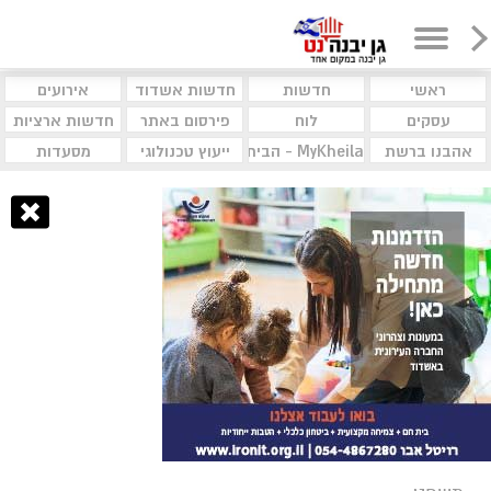
ראשי
חדשות
חדשות אשדוד
אירועים
עסקים
לוח
פירסום באתר
חדשות ארציות
אהבנו ברשת
MyKheila - הבית לעסקים וקהילות
ייעוץ טכנולוגי
מסעדות