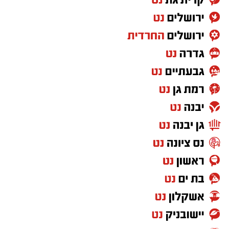
עו"ד בן דוד לא ויתר. בשלב הראשון, הוגש ערעור
על הנכויות הזמניות. לאחר מאבק בוועדות, התקבל
הערעור והנכויות הזמניות הועלו משמעותית, מה
שזיכה את ג' בקצבה מיידית של 7,500 ₪ בחודש-
אוויר לנשימה בתקופת השיקום.
אך המערכה העיקרית הייתה על הנכות הצמיתה
(לכל החיים). לקראת הוועדה לקביעת נכות
לצמיתות, הפנה עו"ד בן דוד את ג' למומחה
אורתופדי בכיר לצורך קבלת חוות דעת רפואית
מקיפה, אשר תחזק את בעיותיו הרפואיות של ג'
ותוכיח כי הנזק לרגל ולעצבים הוא קבוע ומשמעותי.
מעבדות לחירות: הקצבה לכל החיים
לאחר סדרת ועדות רפואיות נוספות ודיונים
מתישים, נקבעה נכות צמיתה בשיעור 19% לצמיתות,