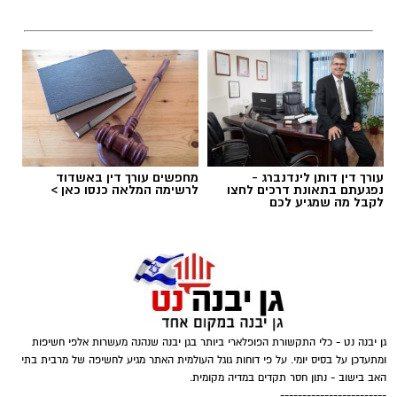
מסלול חייו: הוא נפל ארצה ונחבל קשות, פציעה
שהתבררה כשבר משמעותי בקרסול שמאל שחייב
התערבות כירורגית דחופה וקיבוע באמצעות
פלטינות.
הפער שבין הפציעה לקביעת המוסד
עורך דין דותן לינדנברג -
מחפשים עורך דין באשדוד
נפגעתם בתאונת דרכים לחצו
לרשימה המלאה כנסו כאן >
לקבל מה שמגיע לכם
גן יבנה נט - כלי התקשורת הפופלארי ביותר בגן יבנה שנהנה מעשרות אלפי חשיפות
ומתעדכן על בסיס יומי. על פי דוחות גוגל העולמית האתר מגיע לחשיפה של מרבית בתי
האב בישוב - נתון חסר תקדים במדיה מקומית.
------------------------