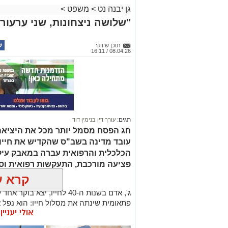
גן יבנה נט
>
משפט
>
"שלושה ניצחונות, שני ערעורים
תוכן שיווקי
08.04.26 / 16:11
תגים:
עורך דין בנימין דוד
עובד מדינה בשב"ס שהקדיש את חייו 
הכלכלית והרפואית עברה במאבק עיקש
פציעה מורכבת, התעקשות רפואית וסו
קרא ע
ג', אדם בשנות ה-40 לחייו, י
פתאומית שינתה את מסלול חייו: הוא נפל
אולי יעניי
כשבר משמעותי בקרסול שמאל שחייב התער
פלטינות.