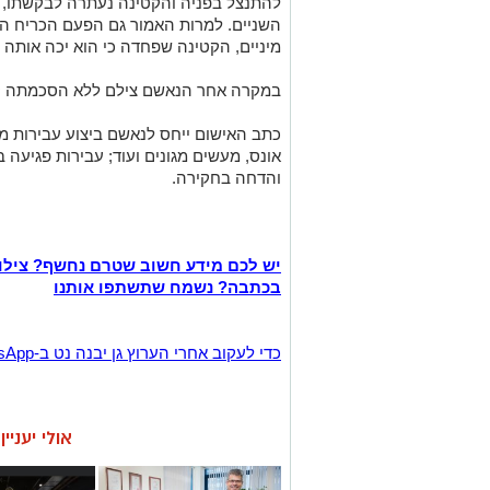
להתנצל בפניה והקטינה נעתרה לבקשתו, ת
השניים. למרות האמור גם הפעם הכריח ה
מיניים, הקטינה שפחדה כי הוא יכה אותה 
במקרה אחר הנאשם צילם ללא הסכמתה קטינה (16) בעת שביצעה בו מ
כתב האישום ייחס לנאשם ביצוע עבירות מין
אונס, מעשים מגונים ועוד; עבירות פגיעה 
והדחה בחקירה.
יש לכם מידע חשוב שטרם נחשף? צילו
בכתבה? נשמח שתשתפו אותנו
‏כדי לעקוב אחרי הערוץ גן יבנה נט ב-WhatsApp לחצו כאן
אולי יעניי