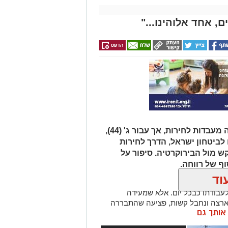
, אחד אלוהינו..."
חג הפסח מסמל יותר מכל את היציאה מעבדות לחירות, אך עבור ג' (44),
לביטחון ישראל, הדרך לחירות
 מול הבירוקרטיה. סיפור על
ף של רווחה.
וד
צא בוקר אחד לעבודתו כבכל יום. אלא שמעידה
 ארצה ונחבל קשות, פציעה שהתבררה
ן אותך גם
בות כירורגית דחופה וקיבוע באמצעות