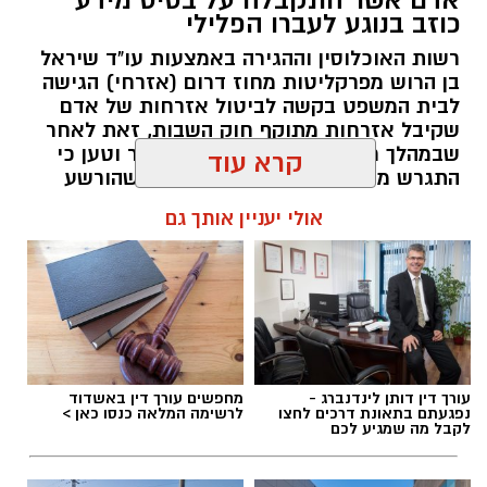
אדם אשר התקבלה על בסיס מידע
כוזב בנוגע לעברו הפלילי
רשות האוכלוסין וההגירה באמצעות עו"ד שיראל
בן הרוש מפרקליטות מחוז דרום (אזרחי) הגישה
לבית המשפט בקשה לביטול אזרחות של אדם
שקיבל אזרחות מתוקף חוק השבות, זאת לאחר
שבמהלך ראיון לקבלת האזרחות שיקר וטען כי
כשהגיע ג' למשרדו של עו"ד בנימין בן דוד, הוא היה
התגרש מאשתו השנייה, זאת על אף שהורשע
שרוי בכאבים עזים ובתחושת תסכול. למרות
ברציחתה וישב תקופת מאסר ממושכת בכלא.
קרא עוד
הפגיעה האורתופדית הקשה, שכללה זרמים,
תחושת נימול (פגיעה עצבית) ומגבלה תפקודית
אולי יעניין אותך גם
מערכת האתר / 09:42 07.11.25
ממשית, המוסד לביטוח לאומי לא מיהר להכיר
במלוא חומרת המצב.
בתחילה, קבע המוסד זמנית בשיעור 20%, קביעה
שלא שיקפה את המציאות הרפואית של אדם
שעבר ניתוח מורכב וסובל מהשלכות אורתופדיות
תגים:
פלילי
עורך דין דותן לינדנברג -
מחפשים עורך דין באשדוד
ונוירולוגיות.
נפגעתם בתאונת דרכים לחצו
לרשימה המלאה כנסו כאן >
לקבל מה שמגיע לכם