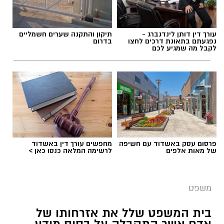
תגים:
עורך דין בנימין דוד
ג', אדם בשנות ה-40 לחייו, יצא בוקר אחד לעבודתו
עורך דין דותן לינדנברג -
תיקון והתקנה שערים חשמליים
כבכל יום. אלא שמעידה פתאומית שינתה את
נפגעתם בתאונת דרכים לחצו
בדרום
לקבל מה שמגיע לכם
מסלול חייו: הוא נפל ארצה ונחבל קשות, פציעה
שהתבררה כשבר משמעותי בקרסול שמאל שחייב
התערבות כירורגית דחופה וקיבוע באמצעות
פלטינות.
הפער שבין הפציעה לקביעת המוסד
פרסום עסק באשדוד עם חשיפה
מחפשים עורך דין באשדוד
של מאות אלפים
לרשימה המלאה כנסו כאן >
משפט
בית המשפט שלל את אזרחותו של