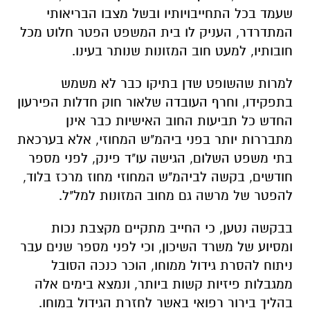
שעמד בכל התחייבויותיו ובשל מצבו הבריאותי
המתדרדר, העניק לו בית המשפט הפטר חלוט מכל
חובותיו, למעט חוב המזונות שנותר בעינו.
למרות שהשופט שדן בתיקו כבר לא משמש
בתפקידו, וחרף העובדה שלאור חוק חדלות הפירעון
החדש כל תביעות החוב האישיות כבר אינן
מתבררות יותר בפני ביהמ"ש המחוזי, אלא בערכאת
בתי משפט השלום, הגישה עו"ד פינק, לפני מספר
חודשים, בקשה לביהמ"ש המחוזי מחוז מרכז בלוד,
להפטר של מרשה גם מחוב המזונות למל"ל.
בבקשה נטען, כי החייב מתקיים מקצבת נכות
ומסיוע של משרד השיכון, וכי לפני מספר שנים עבר
ניתוח להסרת גידול ממוחו, הוכר כנכה הסובל
ממגבלות פיזיות קשות ביותר, ונמצא בימים אלה
בהליך בירור רפואי באשר לחזרת הגידול במוחו.