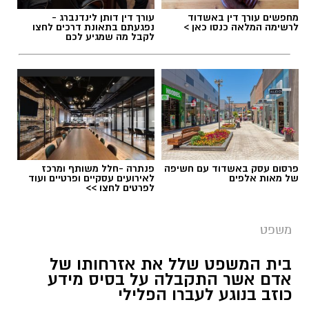
ג', אדם בשנות ה-40 לחייו, יצא בוקר אחד לעבודתו
מחפשים עורך דין באשדוד
עורך דין דותן לינדנברג -
כבכל יום. אלא שמעידה פתאומית שינתה את
לרשימה המלאה כנסו כאן >
נפגעתם בתאונת דרכים לחצו
לקבל מה שמגיע לכם
מסלול חייו: הוא נפל ארצה ונחבל קשות, פציעה
שהתבררה כשבר משמעותי בקרסול שמאל שחייב
התערבות כירורגית דחופה וקיבוע באמצעות
פלטינות.
הפער שבין הפציעה לקביעת המוסד
פרסום עסק באשדוד עם חשיפה
פנתרה -חלל משותף ומרכז
של מאות אלפים
לאירועים עסקיים ופרטיים ועוד
לפרטים לחצו >>
משפט
בית המשפט שלל את אזרחותו של
אדם אשר התקבלה על בסיס מידע
כוזב בנוגע לעברו הפלילי