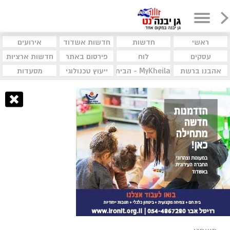
ראשי
חדשות
חדשות אשדוד
אירועים
עסקים
לוח
פירסום באתר
חדשות ארציות
אהבנו ברשת
MyKheila - הבית לעסקים וקהילות
ייעוץ טכנולוגי
מסעדות