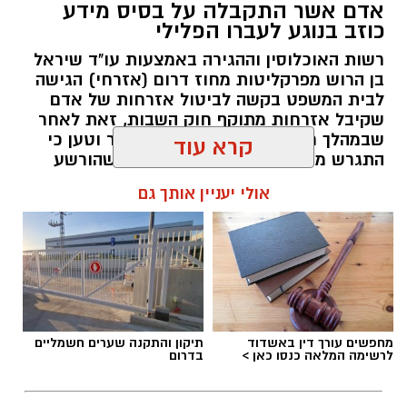
אדם אשר התקבלה על בסיס מידע
כוזב בנוגע לעברו הפלילי
רשות האוכלוסין וההגירה באמצעות עו"ד שיראל
בן הרוש מפרקליטות מחוז דרום (אזרחי) הגישה
לבית המשפט בקשה לביטול אזרחות של אדם
שקיבל אזרחות מתוקף חוק השבות, זאת לאחר
שבמהלך ראיון לקבלת האזרחות שיקר וטען כי
כשהגיע ג' למשרדו של עו"ד בנימין בן דוד, הוא היה
התגרש מאשתו השנייה, זאת על אף שהורשע
שרוי בכאבים עזים ובתחושת תסכול. למרות
ברציחתה וישב תקופת מאסר ממושכת בכלא.
קרא עוד
הפגיעה האורתופדית הקשה, שכללה זרמים,
תחושת נימול (פגיעה עצבית) ומגבלה תפקודית
אולי יעניין אותך גם
מערכת האתר / 09:42 07.11.25
ממשית, המוסד לביטוח לאומי לא מיהר להכיר
במלוא חומרת המצב.
בתחילה, קבע המוסד זמנית בשיעור 20%, קביעה
שלא שיקפה את המציאות הרפואית של אדם
שעבר ניתוח מורכב וסובל מהשלכות אורתופדיות
תגים:
פלילי
מחפשים עורך דין באשדוד
תיקון והתקנה שערים חשמליים
ונוירולוגיות.
לרשימה המלאה כנסו כאן >
בדרום