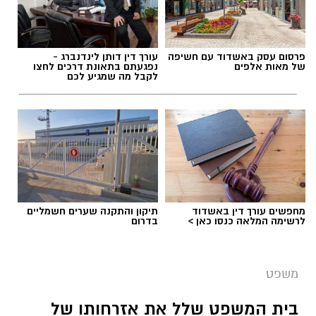
תגים:
עורך דין בנימין דוד
ג', אדם בשנות ה-40 לחייו, יצא בוקר אחד לעבודתו
פרסום עסק באשדוד עם חשיפה
עורך דין דותן לינדנברג -
כבכל יום. אלא שמעידה פתאומית שינתה את
של מאות אלפים
נפגעתם בתאונת דרכים לחצו
לקבל מה שמגיע לכם
מסלול חייו: הוא נפל ארצה ונחבל קשות, פציעה
שהתבררה כשבר משמעותי בקרסול שמאל שחייב
התערבות כירורגית דחופה וקיבוע באמצעות
פלטינות.
הפער שבין הפציעה לקביעת המוסד
מחפשים עורך דין באשדוד
תיקון והתקנה שערים חשמליים
לרשימה המלאה כנסו כאן >
בדרום
משפט
בית המשפט שלל את אזרחותו של