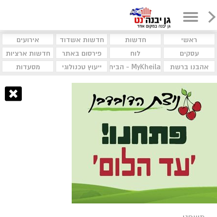
ראשי
חדשות
חדשות אשדוד
אירועים
עסקים
לוח
פירסום באתר
חדשות ארציות
אהבנו ברשת
MyKheila - הבית לעסקים וקהילות
ייעוץ טכנולוגי
מסעדות