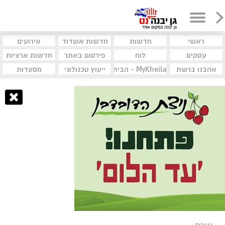
ראשי
חדשות
חדשות אשדוד
אירועים
עסקים
לוח
פירסום באתר
חדשות ארציות
אהבנו ברשת
MyKheila - הבית לעסקים וקהילות
ייעוץ טכנולוגי
מסעדות