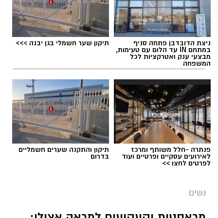
תגים:
הורמוני האהבה והשפעתם על התזונה
ניצת הדובדבן פתחה סניף
תיקון שער חשמלי בגן יבנה >>>
במתחם IN עד הלום עם טעימות,
מבצעי ענק ואטרקציות לכל
המשפחה
פנתרה -חלל משותף ומרכז
תיקון והתקנה שערים חשמליים
לאירועים עסקיים ופרטיים ועוד
בדרום
לפרטים לחצו >>
נשים
צילום יחצ
מראסטות וקעקועים למראה אצילי: