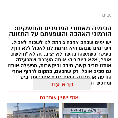
נשים
הכימיה מאחורי הפרפרים והחשקים:
הורמוני האהבה והשפעתם על התזונה
יש ימים שבהם אהבה גורמת לנו לשכוח לאכול.
ויש ימים שבהם היא גורמת לנו לאכול ללא הרף,
בעיקר כשמשהו בקשר לא יציב. זה לא "חולשת
אופי", אלא ביולוגיה: אותה מערכת שמפעילה
אותנו סביב קשר, חיבה והיקשרות, מפעילה אותנו
גם סביב אוכל. רק שהפעם, במקום לרדוף אחרי
הודעה או חיבוק, המוח רודף אחרי עוד ביס
ומחפש דרך מהירה להירגע.
קרא עוד
אלדה נתנאל / 09:38 23.07.26
אולי יעניין אותך גם