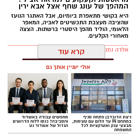
המהפך של עונג שחף אצל אבא ירין
לכבוד טו באב ביקשנו מ
ורוניקה מייזלר, דיאטנית
קלינית בשיטת
NLP
ויועצת לחברת הרבלייף,
היא בקושי מתאפרת ביומיום, אבל האתגר הנועז
שהציבה מעצבת התכשיטים לאביה, המאפר
לעשות סדר בכימיה שמאחורי הפרפרים והחשקים,
הלאומי, הוליד מהפך היסטרי ברשתות. הצצה
ובעיקר להבין למה לפעמים אנחנו לא רעבים
מאחורי הקלעים.
לאוכל, אלא למשהו הרבה יותר עמוק ובסיסי.
אלדה נתנאל / 09:19 08.07.26
קרא עוד
אולי יעניין אותך גם
תגים:
המהפך של עונג שחף אצל אבא ירין
ניצת הדובדבן פתחה סניף
מחפשים עבודה באשדוד
במתחם IN עד הלום עם טעימות,
והסביבה? כנסו ללוח הדרושים