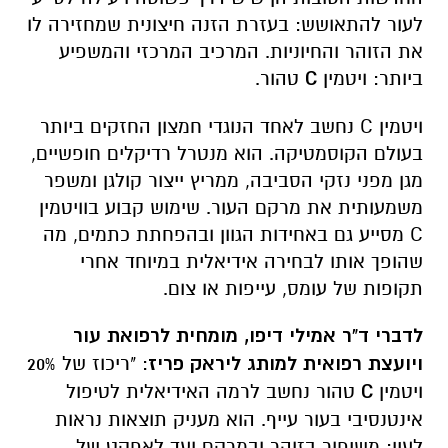
לעור להתאושש: בעזרת הזנה חיצונית שמחזירה לו
את הזוהר והחיוניות. המרכיב המרכזי והמשפיע
ביותר: ויטמין
C
טהור.
ויטמין C נחשב לאחד הנוגדי חמצון החזקים ביותר
בעולם הקוסמטיקה. הוא מנטרל רדיקלים חופשיים,
מגן מפני נזקי הסביבה, ממריץ ייצור קולגן ומשפר
משמעותית את מרקם העור. שימוש קבוע בוויטמין
C מסייע גם באחידות הגוון ובהפחתת כתמים, מה
שהופך אותו לבחירה אידיאלית במיוחד אחרי
תקופות של עומס, עייפות או צום.
לדברי ד"ר אמילי דיפו, מומחית לרפואת עור
ויועצת רפואית למותג ליראק פריז
: "ריכוז של 20%
ויטמין
C
טהור נחשב לרמה האידיאלית לטיפול
אינטנסיבי בעור עייף. הוא מעניק תוצאות נראות
לעין: משיפור בזוהר ובמרקם ועד לאפקט של