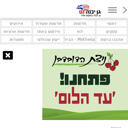
ראשי
חדשות
חדשות אשדוד
אירועים
עסקים
לוח
פירסום באתר
חדשות ארציות
אהבנו ברשת
MyKheila - הבית לעסקים וקהילות
ייעוץ טכנולוגי
מסעדות