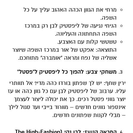
מרחי את הגוון הכהה האהוב עליך על כל
השפה.
הניחי נגיעה של ליפסטיק לבן רק במרכז
השפה התחתונה והעליונה.
טשטשי קלות עם האצבע.
התוצאה: אפקט של אור במרכז השפה שיוצר
אשליה של נפח ומראה "אומברה" מתוחכם.
משחקי צבע: להפוך כל ליפסטיק ל"פסטל"
ירין שחף: יש לך שפתון בורדו כהה מדי? אל תוותרי
עליו. ערבוב של ליפסטיק לבן עם כל גוון כהה או עז
יוצר גווני פסטל רכים. כך את יכולה ליצור לעצמך
אינספור גוונים חדשים – מוורוד בייבי ועד סגול לילך
– מבלי לקנות שפתונים חדשים.
המראה הנועז: לבן נקי (
The High-Fashion