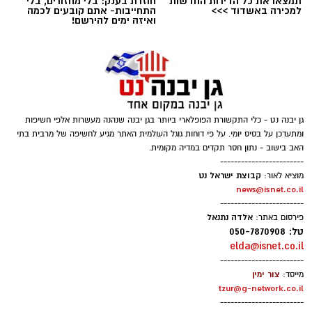
תמצאו את כל הדירות החדשות
חוזרת בענק: בלי מחזורים, בלי
למכירה באשדוד >>>
התחייבות- אתם קובעים לכמה
ואיזה ימים להירשם!
צילום יחצ
לכבוד טו באב ביקשנו מ
ורוניקה מייזלר, דיאטנית
גן יבנה נט - כלי התקשורת הפופלארי ביותר בגן יבנה שנהנה מעשרות אלפי חשיפות
קלינית בשיטת
NLP
ויועצת לחברת הרבלייף,
ומתעדכן על בסיס יומי. על פי דוחות גוגל העולמית האתר מגיע לחשיפה של מרבית בתי
לעשות סדר בכימיה שמאחורי הפרפרים והחשקים,
האב בישוב - נתון חסר תקדים במדיה מקומית.
ובעיקר להבין למה לפעמים אנחנו לא רעבים
------------------------
קבוצת ישראל נט
מוציא לאור:
לאוכל, אלא למשהו הרבה יותר עמוק ובסיסי.
news@isnet.co.il
------------------------
אלדה נתנאל
פירסום באתר:
טל: 050-7870908
elda@isnet.co.il
------------------------
צור ימין
מייסד:
tzur@g-network.co.il
------------------------