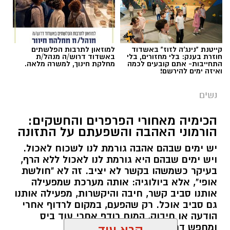
קייטנת "נינג'ה לזוז" באשדוד
למוזאון לתרבות הפלשתים
חוזרת בענק: בלי מחזורים, בלי
באשדוד דרוש/ה מנהל/ת
התחייבות- אתם קובעים לכמה
מחלקת חינוך, למשרה מלאה.
ואיזה ימים להירשם!
נשים
הכימיה מאחורי הפרפרים והחשקים:
הורמוני האהבה והשפעתם על התזונה
יש ימים שבהם אהבה גורמת לנו לשכוח לאכול.
ויש ימים שבהם היא גורמת לנו לאכול ללא הרף,
בעיקר כשמשהו בקשר לא יציב. זה לא "חולשת
אופי", אלא ביולוגיה: אותה מערכת שמפעילה
אותנו סביב קשר, חיבה והיקשרות, מפעילה אותנו
גם סביב אוכל. רק שהפעם, במקום לרדוף אחרי
הודעה או חיבוק, המוח רודף אחרי עוד ביס
ומחפש דרך מהירה להירגע.