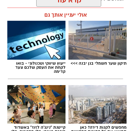
קרא עוד
אלדה נתנאל / 09:38 23.07.26
אולי יעניין אותך גם
תגים:
הורמוני האהבה והשפעתם על התזונה
תיקון שער חשמלי בגן יבנה >>>
ייעוץ שיווקי וטכנולוגי - בואו
לקחת את העסק שלכם צעד
קדימה
מחפשים לקנות דירה? כאן
קייטנת "נינג'ה לזוז" באשדוד