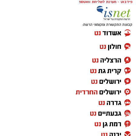
פידבוט - מערכת לשליחת וואטספ
קבוצת התקשורת ומקומוני הרשת:
אוקסיטוצין
אוקסיטוצין מכונה לעיתים "הורמון האהבה" אבל
בפועל הוא בעיקר הורמון של ביטחון, רוגע ושייכות.
הוא משתחרר במצבים של קרבה, מגע, חיבור רגשי
ועוזר לגוף להירגע ולהוריד דריכות.