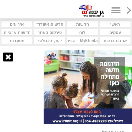
ראשי
חדשות
חדשות אשדוד
אירועים
עסקים
לוח
פירסום באתר
חדשות ארציות
אהבנו ברשת
MyKheila - הבית לעסקים וקהילות
ייעוץ טכנולוגי
מסעדות