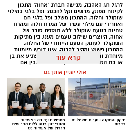
לרגל חג האהבה, מגישה חברת "אחוה" מתכון
½ פלפל צהוב, חתוך לקוביות קטנות
לקינוח מפנק, מרשים וקל להכנה: ופל בלגי במילוי
¼ פלפל ירוק, חתוך לקוביות קטנות
שוקולד וחלוה. המתכון משלב ופל בלגי חם
½ בצל קטן קצוץ דק (לא חובה)
ואוורירי עם מילוי עשיר של ממרח חלוה וממרח
2 כפות פטרוזיליה קצוצה
טחינה בטעם שוקולד ללא תוספת סוכר של
אחוה, היוצרים שילוב טעמים מענג בין מתיקות
2 כפות עירית קצוצה
השוקולד לעומק הטעם הייחודי של החלוה.
2 כפות גבינה בולגרית מפוררת (לא חובה)
המתכון פשוט ומהיר להכנה, אינו דורש מיומנות
½ כפית פפריקה מתוקה
מיוחדת ומתאים לכל מי שמעוניין להפתיע את בן
קרא עוד
קורט כורכום (לצבע)
או בת הזוג במחווה מתוקה ומיוחדת. בין אם
מדובר בארוחת בוקר מפנקת, קינוח לארוחה
מלח ופלפל שחור לפי הטעם
אולי יעניין אותך גם
רומנטית או פינוק זוגי בסוף היום, הוופל הבלגי
כפית חמאה וכפית שמן זית לטיגון
בטעם שוקולד וחלוה יהפוך כל רגע לחגיגה של
אהבה. ט"ו באב שמח!
אופן ההכנה
אלדה נתנאל / 09:09 26.07.26
תיקון והתקנה שערים חשמליים
מחפשים עבודה באשדוד
בדרום
והסביבה? כנסו ללוח הדרושים
הגדול של אשדוד נט