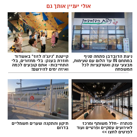
אולי יעניין אותך גם
ניצת הדובדבן פתחה סניף
קייטנת "נינג'ה לזוז" באשדוד
במתחם IN עד הלום עם טעימות,
חוזרת בענק: בלי מחזורים, בלי
מבצעי ענק ואטרקציות לכל
התחייבות- אתם קובעים לכמה
המשפחה
ואיזה ימים להירשם!
פנתרה -חלל משותף ומרכז
תיקון והתקנה שערים חשמליים
לאירועים עסקיים ופרטיים ועוד
בדרום
לפרטים לחצו >>