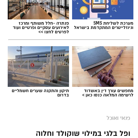
מערכת לשליחת SMS
פנתרה -חלל משותף ומרכז
וניוזלייטרים המתקדמת בישראל
לאירועים עסקיים ופרטיים ועוד
לפרטים לחצו >>
מחפשים עורך דין באשדוד
תיקון והתקנה שערים חשמליים
לרשימה המלאה כנסו כאן >
בדרום
ai
מצרכים (ל-2 מנות)
פנאי ואוכל
4 ביצים
ופל בלגי במילוי שוקולד וחלוה
½ פלפל אדום, חתוך לקוביות קטנות