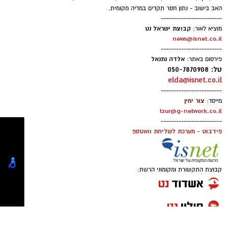
משתמשים) ומערבבים.
האב בישוב - נתון חסר תקדים במדיה מקומית.
יוצקים את תערובת הביצים למחבת מעל
------------------------
1 ו-1/2 כוסות קמח
הפלפלים.
קבוצת ישראל נט
מוציא לאור:
news@isnet.co.il
מנמיכים את האש, מכסים ומבשלים כ-4
2 ביצים
------------------------
דקות.
אלדה נתנאל
פירסום באתר:
מקפלים את החביתה ומגישים חמה.
טל: 050-7870908
elda@isnet.co.il
טיפ לשדרוג
------------------------
אפשר להוסיף:
צור ימין
מייסד:
tzur@g-network.co.il
------------------------
זיתי קלמטה קצוצים
פידבוט - מערכת לשליחת וואטספ
פטריות מוקפצות
תרד טרי
גבינת קשקבל או מוצרלה מגוררת
קבוצת התקשורת ומקומוני הרשת:
מעט פלפל חריף למי שאוהב
הצעת הגשה
הגישו לצד סלט ירקות טרי, גבינות, זיתים ולחם