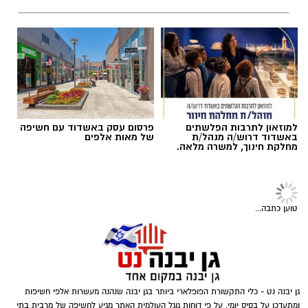
תגים:
ופל בלגי במילוי שוקולד וחלוה
למוזאון לתרבות הפלשתים
פרסום עסק באשדוד עם חשיפה
באשדוד דרוש/ה מנהל/ת
של מאות אלפים
מחלקת חינוך, למשרה מלאה.
מחממים מחבת עם שמן הזית והחמאה.
מטגנים את הבצל במשך כ-2 דקות.
מוסיפים את קוביות הפלפלים ומקפיצים 3–4
טוען כתבה...
דקות, עד שהן מתרככות אך נשארות מעט
פריכות.
בקערה טורפים את הביצים עם המלח,
הפלפל, הפפריקה והכורכום.
ופל בלגי במילוי שוקולד וחלוה צילום הדס ניצן
מוסיפים את עשבי התיבול ואת הגבינה (אם
גן יבנה נט - כלי התקשורת הפופלארי ביותר בגן יבנה שנהנה מעשרות אלפי חשיפות
מצרכים (לכ-4 ופלים גדולים
):
ומתעדכן על בסיס יומי. על פי דוחות גוגל העולמית האתר מגיע לחשיפה של מרבית בתי