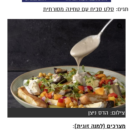
תגים:
סלט סביח עם טחינה מסורתית
צילום: הדס ניצן
מצרכים (למנה זוגית)
: