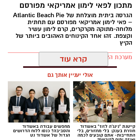
מתכון לפאי לימון אמריקאי מפורסם
הגרסה ביתית מוצלחת של Atlantic Beach Pie
– פאי לימון אמריקאי מפורסם עם תחתית
מלוחה-מתוקה מקרקרים, קרם לימון עשיר
ופל בלגי במילוי שוקולד וחלוה צילום הדס ניצן
וקצפת. זהו אחד הקינוחים האהובים ביותר של
הקיץ
מצרכים (לכ-4 ופלים גדולים
):
מערכת האתר / 09:33 23.07.26
1 ו-1/2 כוסות קמח
קרא עוד
2 ביצים
אולי יעניין אותך גם
תגים:
פאי לימון אמריקאי מפורסם
קייטנת "נינג'ה לזוז" באשדוד
מחפשים עבודה באשדוד