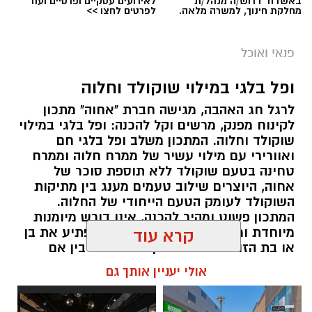
באשדוד דרוש/ה מנהל/ת
לאירועים עסקיים ופרטיים ועוד
מחלקת חינוך, למשרה מלאה.
לפרטים לחצו >>
פנאי ואוכל
ופל בלגי במילוי שוקולד וחלוה
לרגל חג האהבה, מגישה חברת "אחוה" מתכון
לקינוח מפנק, מרשים וקל להכנה: ופל בלגי במילוי
שוקולד וחלוה. המתכון משלב ופל בלגי חם
ואוורירי עם מילוי עשיר של ממרח חלוה וממרח
טחינה בטעם שוקולד ללא תוספת סוכר של
אחוה, היוצרים שילוב טעמים מענג בין מתיקות
השוקולד לעומק הטעם הייחודי של החלוה.
המתכון פשוט ומהיר להכנה, אינו דורש מיומנות
מיוחדת ומתאים לכל מי שמעוניין להפתיע את בן
קרא עוד
או בת הזוג במחווה מתוקה ומיוחדת. בין אם
מדובר בארוחת בוקר מפנקת, קינוח לארוחה
אולי יעניין אותך גם
רומנטית או פינוק זוגי בסוף היום, הוופל הבלגי
בטעם שוקולד וחלוה יהפוך כל רגע לחגיגה של
אהבה. ט"ו באב שמח!