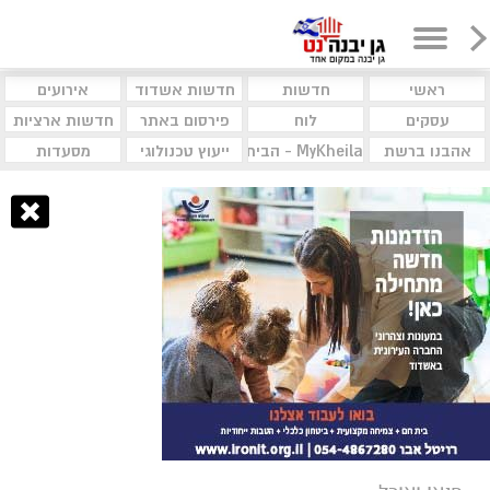
ראשי
חדשות
חדשות אשדוד
אירועים
עסקים
לוח
פירסום באתר
חדשות ארציות
אהבנו ברשת
MyKheila - הבית לעסקים וקהילות
ייעוץ טכנולוגי
מסעדות