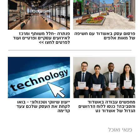
אלדה נתנאל / 09:09 26.07.26
פרסום עסק באשדוד עם חשיפה
פנתרה -חלל משותף ומרכז
של מאות אלפים
לאירועים עסקיים ופרטיים ועוד
לפרטים לחצו >>
תגים:
ופל בלגי במילוי שוקולד וחלוה
מחפשים עבודה באשדוד
ייעוץ שיווקי וטכנולוגי - בואו
והסביבה? כנסו ללוח הדרושים
לקחת את העסק שלכם צעד
הגדול של אשדוד נט
קדימה
פנאי ואוכל