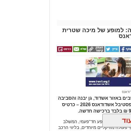
ה: למופע של מיכה שטרית
אנס
ודאנס
ים באזור אשדוד, גן יבנה והסביבה
יכולים ליהנות מהטבה מיוחדת לרגל פסטיבל אשדודאנס 2026 – כרטיס
וד
וש בן ארי למופע חד־פעמי, המשלב
 פעולה מוזיקליים מיוחדים, בליווי הרכב