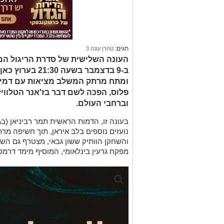
תגים:
טהרן עונה 3
העונה השלישית של סדרת הריגול המצ
פלוס, הפכה לשם דבר בז'אנר הטלוויז
וברחבי העולם.
בעונה זו, הדמות הראשית תמר רביניאן (בג
נועזים נוספים בלב איראן, תוך חשיפה מרת
והשחקן הוותיק ששון גבאי, מצטרף גם השחק
מפקח גרעין בינלאומי, המוסיף מימד דרמטי