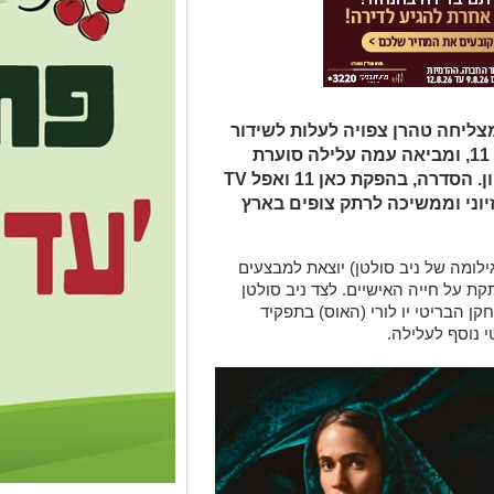
ליחה טהרן צפויה לעלות לשידור
ב-9 בדצמבר בשעה 21:30 בערוץ כאן 11, ומביאה עמה עלילה סוערת
ומתח מרתק המשלב מציאות עם דמיון. הסדרה, בהפקת כאן 11 ואפל TV
יוני וממשיכה לרתק צופים בארץ
ילומה של ניב סולטן) יוצאת למבצעים
קת על חייה האישיים. לצד ניב סולטן
ן הבריטי יו לורי (האוס) בתפקיד
 נוסף לעלילה.