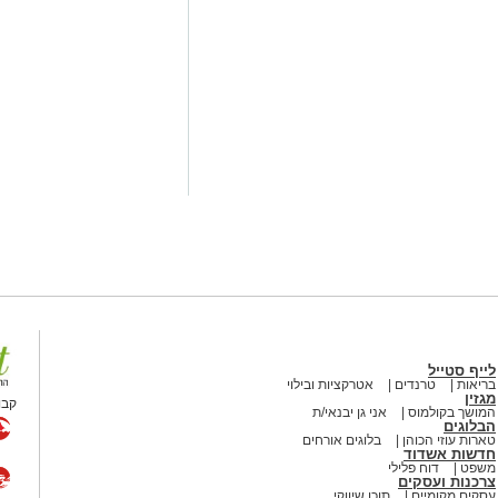
לייף סטייל
בריאות
טרנדים
אטרקציות ובילוי
מגזין
קבו
המושך בקולמוס
אני גן יבנאי/ת
הבלוגים
טארות עוזי הכוהן
בלוגים אורחים
חדשות אשדוד
משפט
דוח פלילי
צרכנות ועסקים
מים מאירוע חדשותי? מצאתם טעות
עסקים מקומיים
תוכן שיווקי