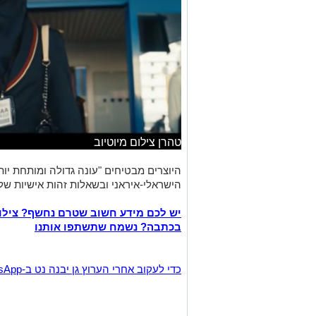
טהרן צילום מיוטיוב
היוצרים מבטיחים "עונה גדולה ומותחת יו
הישראלי-איראני ובשאלות זהות אישיות של 
יש לכם מידע חשוב שטרם נחשף? צילו
בכתבה? נשמח שתשתפו אותנו
‏כדי לעקוב אחרי הערוץ גן יבנה נט ב-WhatsApp לחצו כאן