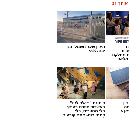
ן אותך גם
ת
תיקון שער חשמלי בגן
דוד
יבנה >>>
ת מחלקת
 מלאה.
ין
קייטנת "נינג'ה לזוז"
מה
באשדוד חוזרת בענק:
ן >
בלי מחזורים, בלי
התחייבות- אתם קובעים
לכמה ואיזה ימים
להירשם!