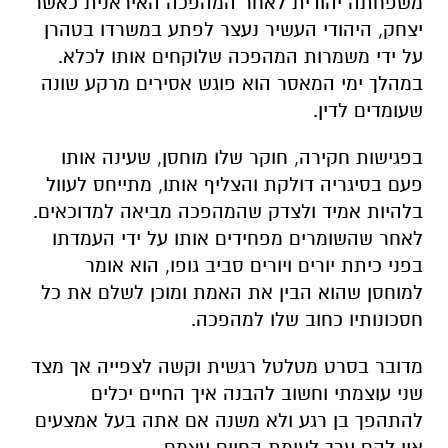
משפחתה יהודית לאחר המהפכה האיראנית כאשר
יצחק, היהודי העשיר נעצר לפתע במשרדו בטהרן
על ידי משמרות המהפכה שלוקחים אותו לכלא.
במהלך ימי המאסר הוא פוגש אסירים מרקע שונה
שעומדים לדין.
בפגישות חקירה, חוקר שלו מוחסן, שעינה אותו
פעם בסיגריה דולקת והצליף אותו, מתייחס לעוול
בלהיות אמיד ולצדק שהמהפכה מביאה למדוכאים.
לאחר שהשומרים מפחידים אותו על ידי העמדתו
בפני כיתת יורים ויורים סביב גופו, הוא אומר
למוחסן שהוא הבין את האמת ומוכן לשלם את כל
חסכונותיו כחוב שלו למהפכה.
מדובר בסרט מטלטל רגשית וקשה לצפייה אך מצד
שני עוצמתי וחשוב להבנה איך החיים יכלים
להתהפך בן רגע ולא משנה אם אתה בעל אמצעים
אין להם ערך לעומת החיים עצמם.