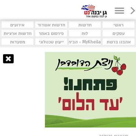
ראשי
חדשות
חדשות אשדוד
אירועים
עסקים
לוח
פירסום באתר
חדשות ארציות
אהבנו ברשת
MyKheila - הבית לעסקים וקהילות
ייעוץ טכנולוגי
מסעדות