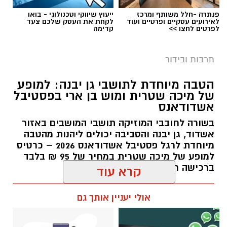
פנתרה -חלל משותף ומרכז
ייעוץ שיווקי וטכנולוגי - בואו
לאירועים עסקיים ופרטיים ועוד
לקחת את העסק שלכם צעד
לפרטים לחצו >>
קדימה
באדיבות מועצה מקומית גן יבנה
תרבות ובידור
משפחות גן יבנה מוזמנות לפתוח את השבוע עם
אחר צהריים של מוזיקה, צחוק ובילוי משפחתי
הטבה מיוחדת לתושבי גן יבנה: למופע
של מיכה שטרית ומוש בן ארי בפסטיבל
במסגרת אירועי הקיץ המתקיימים ביישוב.
אשדודאנס
היום, ראשון 9 באוגוסט, בשעה 18:00, יתקיים
בשורה לחובבי המוזיקה תושבי המושבים באזור
ברחבת המתנ"ס אירוע
"קיץ של הפתעות לילדים"
,
אשדוד, גן יבנה והסביבה יכולים ליהנות מהטבה
מיוחדת לרגל פסטיבל אשדודאנס 2026 – כרטיס
ובמרכזו שני מופעים לילדים.
למופע של מיכה שטרית במחיר של 95 ₪ בלבד
ברכישה חדשה.
ראשונה תעלה לבמה
דנה בנדנה
, כוכבת הילדים,
ובהמשך יתקיים המופע של
חיפזון וזהירון
,
אלדה נתנאל / 09:54 22.07.26
קרא עוד
מהדמויות המוכרות והאהובות בקרב ילדי ישראל.
אולי יעניין אותך גם