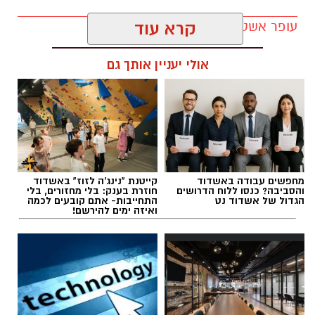
עופר אשטוקר / 11:33 09.08.26
קרא עוד
אולי יעניין אותך גם
תגים:
אירועי הקיץ היום בגן יבנה
מחפשים עבודה באשדוד
קייטנת "נינג'ה לזוז" באשדוד
והסביבה? כנסו ללוח הדרושים
חוזרת בענק: בלי מחזורים, בלי
הגדול של אשדוד נט
התחייבות- אתם קובעים לכמה
ואיזה ימים להירשם!