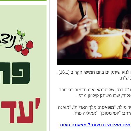
התאחדות ענף הקולנוע הכריזה על יום הקולנוע שיתקיים ביום חמישי הקרוב (16.1),
ם "סודה", של הבמאי ארז תדמור בכיכובם
אלה", שבו משחק קיליאן מרפי.
ר מילר, "מופאסה: מלך האריות", "מואנה
מים מאירוע חדשותי? מצאתם טעות