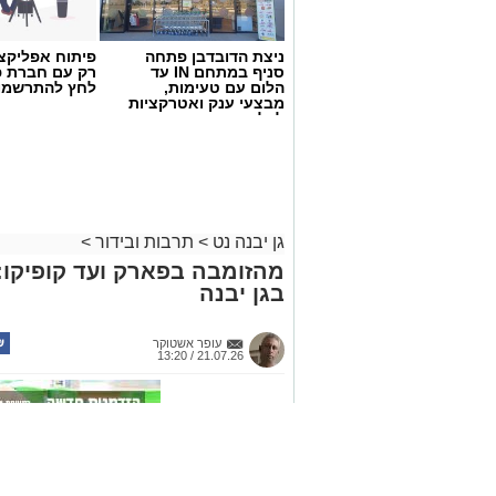
קו הזינוק", "טבריה", "אם כבר לבד", לצד
ו"שמחות קטנות".
ניצת הדובדבן פתחה
פיתוח אפליקצי
איך מקבלים את ההטבה?
סניף במתחם IN עד
רק עם חברת פ
הלום עם טעימות,
לחץ להתרשמו
תושבי המושבים המעוניינים לממש את ההט
מבצעי ענק ואטרקציות
פסטיבל אשדודאנס, לציין את שם היישוב 
לכל המשפחה
המיוחד.
טלפון להזמנות:
08-9522242
לצפייה בטעימה מהמופע:
גן יבנה נט
>
תרבות ובידור
>
מהזומבה בפארק ועד קופיקו: 
בגן יבנה
עופר אשטוקר
21.07.26 / 13:20