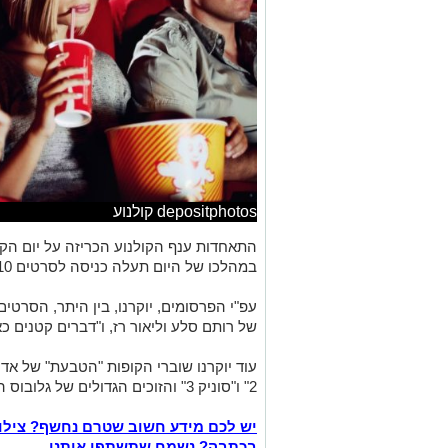
depositphotos קולנוע
במהלכו של היום תעלה כניסה לסרטים 10 ש"ח.
עפ"י הפרסומים, יוקרנו, בין היתר, הסרטי
של רותם סלע וליאור רז, ו"דברים קטנים כ
עוד יוקרנו שוברי הקופות "הטבעת" של אדי
2" ו"סוניק 3" והזוכים הגדולים של גלובוס הזהב: "יופי מסוכן" ו"אמיליה פרז".
יש לכם מידע חשוב שטרם נחשף? צילו
בכתבה? נשמח שתשתפו אותנו