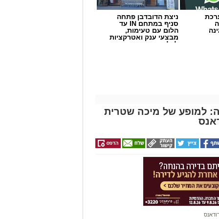
- מערכת
ניצת הדובדבן פתחה
ה
סניף במתחם IN עד
נה
הלום עם טעימות,
מבצעי ענק ואטרקציות
לכל המשפחה
ה: למופע של מיכה שטרית
אנס
ודאנס