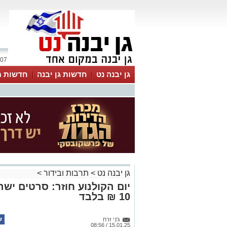
07 אוגוסט 2026 / 06:53
גן יבנה נט
חדשות גן יבנה
חדשות מ
MyKehila
גן יבנה נט
>
תרבות ובידור
>
יום הקולנוע חוזר: סרטים ישר
10 ₪ בלבד
ג'ני זרח
15.01.25 / 08:56