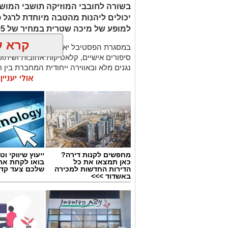
בשורה לחובבי המוזיקה תושבי המושב
למופע של מיכה שטרית במחיר של 95 ₪ בלבד ברכישה חדשה.
קרא ע
במסגרת הפסטיבל יארח מיכה שטרית את מ
סיפורים אישיים, קלאסיקות אהובות ושיתופי
נגנים מלא ובאווירה ייחודית המחברת בין רו
אולי יעניי
המופע יתקיים ביום
שני, 27 ביולי 2026
, 
באשדוד, כחלק מאירועי פסטיבל אשדודאנס
בישראל, המשלב מדי שנה מופעי מחול, מו
שלוש סיבות שלא כדאי לפספס את המופע
• מופע חד־פעמי לפסטיבל
– מיכה שטרית
מחפשים לקנות דירה?
ייעוץ שיווקי וטכ
לערב מיוחד שנבנה במיוחד עבור אשדודאנ
כאן תמצאו את כל
בואו לקחת את
הדירות החדשות למכירה
שלכם צעד קד
באשדוד >>>
• מאחורי השירים
– בין הביצועים יספר 
היצירות, מתקופת "החברים של נטאשה", ד
לאמנים מובילים.
• כל הלהיטים הגדולים
– במהלך הערב צפ