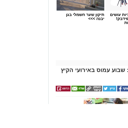
 שירים שכתב לאחרים ובהם "בגללך"
ות עושים
תיקון שער חשמלי בגן
ידבק!
יבנה >>>
ת
בה מוזמנים ליצור קשר עם מוקד
שבו הם מתגוררים ולרכוש כרטיס במחיר
שבוע עמוס באירועי הקיץ