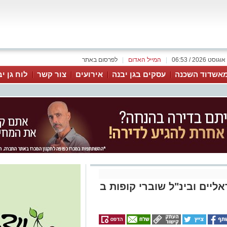
|
המייל האדום
|
לפרסום באתר
אשדוד השכנה
עסקים בגן יבנה
אירועים
צור קשר
לוח גן י
אליים ובינ"ל שוברי קופות ב