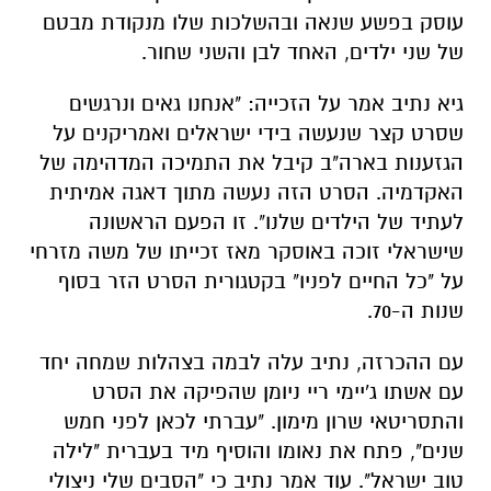
עוסק בפשע שנאה ובהשלכות שלו מנקודת מבטם
של שני ילדים, האחד לבן והשני שחור.
גיא נתיב אמר על הזכייה: "אנחנו גאים ונרגשים
שסרט קצר שנעשה בידי ישראלים ואמריקנים על
הגזענות בארה"ב קיבל את התמיכה המדהימה של
האקדמיה. הסרט הזה נעשה מתוך דאגה אמיתית
לעתיד של הילדים שלנו". זו הפעם הראשונה
שישראלי זוכה באוסקר מאז זכייתו של משה מזרחי
על "כל החיים לפניו" בקטגורית הסרט הזר בסוף
שנות ה-70.
עם ההכרזה, נתיב עלה לבמה בצהלות שמחה יחד
עם אשתו ג'יימי ריי ניומן שהפיקה את הסרט
והתסריטאי שרון מימון. "עברתי לכאן לפני חמש
שנים", פתח את נאומו והוסיף מיד בעברית "לילה
טוב ישראל". עוד אמר נתיב כי "הסבים שלי ניצולי