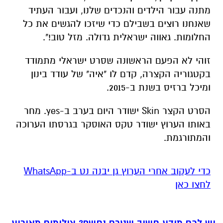
מתנה עבור הילדים והנכדים שלנו, ועבור העתיד
שאנחנו רוצים בשבילם כדי שיזכו להגשים את כל
החלומות. גאווה ישראלית גדולה. מזל טוב!".
זוהי לא הפעם הראשונה שסרט ישראלי מתמודד
בקטגוריה הקצרה, קדם לו "איה" של עודד בינון
ומיכל ברזיס בשנת ב-2015.
הסרט הקצר
Skin
ישודר היום בערב ב-
yes
. מחר
באותו הערוץ ישודר טקס האוסקר בגרסתו הערוכה
והמתורגמת.
‏כדי לעקוב אחרי הערוץ גן יבנה נט ב-WhatsApp
לחצו כאן
יש לכם מידע חשוב שטרם נחשף? צילומים מאירוע