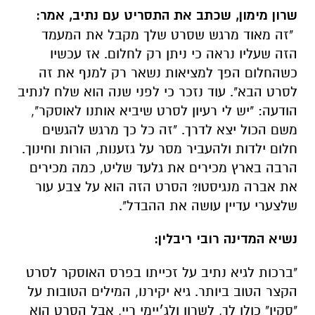
שרון מימון, שכתב את התסריט עם נתיב, אמר:
"זה מאוד מרגש שסרט שלך מקבל את המעמד
הזה שעליו נראה כי ניתן רק לחלום. אז עכשיו
כשהחלום הפך למציאות נשאר רק למנף את זה
לסרט הבא". עוד נזכר כי לפני שנה הוא שלח לנתיב
הודעה: "יש לי רעיון לסרט שיביא אותנו לאוסקר",
משם הכול יצא לדרך. "זה כל כך מרגש להגשים
חלום ילדות ולהעביר מסר על גזענות, הורות וחינוך.
הרבה בארץ מכירים את גלעד שליט, כמה מכירים
את אברה מנגיסטו? הסרט הזה הוא על צבע עור
שלצערי עדיין עושה את ההבדל".
נשיא המדינה רובי ריבלין:
"ברכות לגיא נתיב על זכייתו בפרס האוסקר לסרט
הקצר הטוב ביותר. גיא יקירנו, המילים הטובות על
"סקין" כולן לך, לשרון ולג׳יימי ריי, אבל הסרט הוא