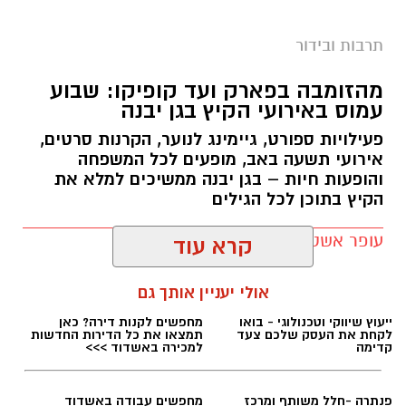
מחול, מוזיקה והפקות מקור עם מיטב האמנים.
תרבות ובידור
שלוש סיבות שלא כדאי לפספס את המופע
מהזומבה בפארק ועד קופיקו: שבוע
עמוס באירועי הקיץ בגן יבנה
פעילויות ספורט, גיימינג לנוער, הקרנות סרטים,
אירועי תשעה באב, מופעים לכל המשפחה
והופעות חיות – בגן יבנה ממשיכים למלא את
הקיץ בתוכן לכל הגילים
עופר אשטוקר / 13:20 21.07.26
קרא עוד
אולי יעניין אותך גם
תגים:
אירועי קיץ בגן יבנה
• מופע חד־פעמי לפסטיבל
– מיכה שטרית ומוש בן