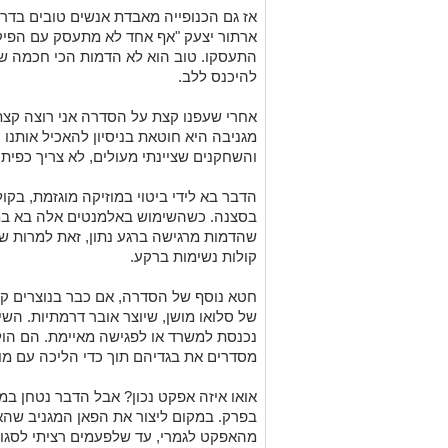
אז גם הכנופייה מאבדת אנשים טובים בדר
ארתור יצעק "אף אחד לא מתעסק עם הפיקי
התעסקו. טוב הוא לא הדמות הכי חכמה 
להיכנס ללב.
אחרי שעפנו קצת על הסדרה אני רוצה ק
מגניבה היא חוטאת בניסיון להאכיל אותנו
והשחקנים שציינתי מעולים, לא צריך כפית
הדבר בא לידי ביטוי במוזיקה מוגזמת, ב
בסצנה. כשהשימוש באלמנטים אלה בא במ
שהדמות מרגישה ברגע נתון, זאת למרות ש
קולות נשימות ברקע.
חטא נוסף של הסדרה, אם כבר בנוצרים קת
של סלואו מושן, שיוצר אובר דרמתיות. הש
נכנסת למשרד או לפגישה מאיימת. הם הו
מסדרים את בגדיהם תוך כדי הליכה עם מו
אואו איזה אפקט נכון? אבל הדבר נטחן ב
בפרק. במקום ליצור את הפאן המגניב שהאפ
מהאפקט לגמרי, עד שלפעמים רציתי לסגור 