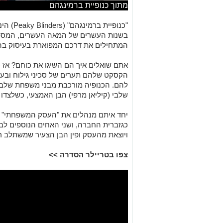
מתוך כנופיית ברמינגהם
"כנופיית ברמינגהם" (
Peaky Blinders)
הינ
בשנות העשרים של המאה העשרים, המספרת
המתחילים את דרכם המפוארת בעיסוק בהימ
אתם שואלים איך הם השיגו את כוחם? אז 
הקסקט שלהם תערים של סכיני גילוח ובעז
להם. הכנופיה מורכבת מבני משפחת שלבי
שלבי (קיליאן מרפי) הבן האמצעי, כשלצדו נ
יחד איתם מנהלים את "העסק המשפחתי" הד
כגזברית החברה, ושני האחים הנוספים ל
ויוצאת מהעסק ופין הבן הצעיר שמשתלב ר
צפו בטריילר הסדרה >>