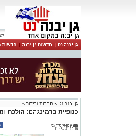
07 אוגוסט 2026 / 01:44
גן יבנה נט
חדשות גן יבנה
חדשות מ
MyKehila
גן יבנה נט
>
תרבות ובידור
>
כנופיית ברמינגהם: הולכת ו
שמואל סרדינס
31.10.19 / 11:48