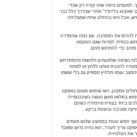
ך. לפעמים נראה שזה קורה רק שכדי
 פאקינג בליינדר" אחרי שבדרך כלל כבר
שיש, אבל היא בהחלט אחת שמצליחה
צת להרוס את המסיבה. עם כמה שהסדרה
 רגש בכפית. למרות שגם הטקסט
 מזהב כדי להתרגש מהם.
קולות נשימה שלפעמים תלושות מהמתרחש
טרה להכניס אותנו ללחץ או למתח
המצב עצמו מלחיץ מספיק גם בלי ששמו
ולים עסקינן, הוא שימוש מוגזם באפקט
ימוש בסלואו מושן נעשה כשהכנופייה
לכים ביחד בצורת פירמידה כשהם
זיקה מגניבה ובועטת ברקע.
משך חמש עונות בממוצע שלוש פעמים
קט צריך לעורר, הוא נהיה נדוש ומאבד
את הטלוויזיה.