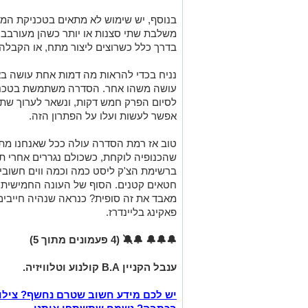
בנוסף, יש שימוש לא מתאים בטכניקת המו
משלבת שתי סצנות או יותר כשהן מעורבבו
בדרך כלל כשרוצים ליצור מתח, או הקבלה.
נניח בכדי להראות מה דמות אחת עושה ב
עושה משהו אחר. הסדרה משתמשת בטכניק
לסיום הפרק חמש דקות, ונשאר לערוך שתי
אפשר לעשות ועלו על הפתרון הזה.
טוב אז רמת הסדרה עולה ככל שאנחנו מתק
שהכנופיה לוקחת, כשכולם נגררים אחרי ת
ברשימת הצ'ק ליסט כמה וכמה ווים חשוב
חטאים קטנים. הסוף של העונה החמישית 
מאבד את זה סופית? כנראה שנהיה חייבים
פאקינג בליינדרז.
🔔🔔🔔
🔔🔕
(4 פעמונים מתוך 5)
ענבל הקניין B.A קולנוע וטלוויזיה.
יש לכם מידע חשוב שטרם נחשף? צילו