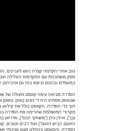
טוב אחרי הקדמה קצרה ניגש לעניינים. ה
ספק משתבחת עם התקדמות העלילה ועם ה
במעמדם ובהונם וכיוצא בזה גם אויביהם, ש
הסדרה מביאה עימה קאסט מעולה של שחק
שבאופן מפתיע היה די נעים באוזן. באופן
תוך כדי הסדרה. הקאסט כולל את קיליאן מ
מקרורי המושלמת שהרימה את הסדרה בכמה
ובן"), איידן גילן ("משחקי הכס"), אדריאן 
הזועם: כביש הזעם") ועוד רבים וטובים. 
הסדרה, והקאסט בהחלט מגוון ואיכותי וזא