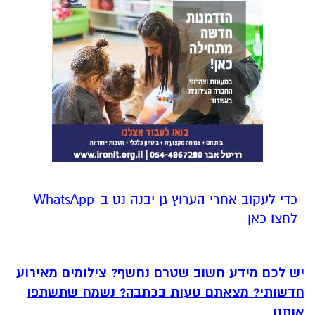
‏כדי לעקוב אחרי הערוץ גן יבנה נט ב-WhatsApp
לחצו כאן
יש לכם מידע חשוב שטרם נחשף? צילומים מאירוע
חדשותי? מצאתם טעות בכתבה? נשמח שתשתפו
אותנו