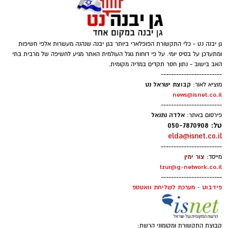
שלוש סיבות שלא כדאי לפספס את המופע
גן יבנה נט - כלי התקשורת הפופלארי ביותר בגן יבנה שנהנה מעשרות אלפי חשיפות
ומתעדכן על בסיס יומי. על פי דוחות גוגל העולמית האתר מגיע לחשיפה של מרבית בתי
האב בישוב - נתון חסר תקדים במדיה מקומית.
------------------------
קבוצת ישראל נט
מוציא לאור:
news@isnet.co.il
------------------------
אלדה נתנאל
פירסום באתר:
טל: 050-7870908
elda@isnet.co.il
------------------------
צור ימין
מייסד:
• מופע חד־פעמי לפסטיבל
– מיכה שטרית ומוש בן
tzur@g-network.co.il
ארי ייפגשו על במה אחת לערב מיוחד שנבנה
------------------------
פידבוט - מערכת לשליחת וואטספ
במיוחד עבור אשדודאנס.
• מאחורי השירים
– בין הביצועים יספר מיכה
קבוצת התקשורת ומקומוני הרשת: