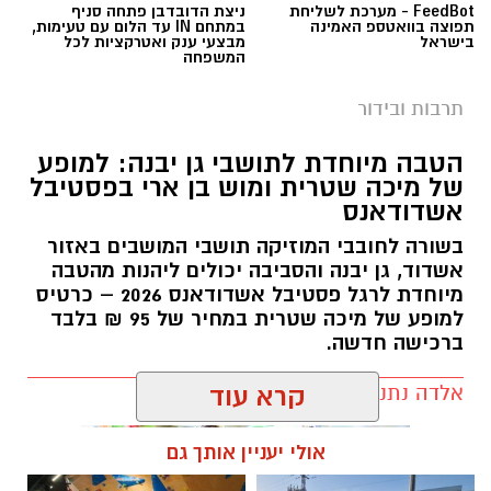
FeedBot - מערכת לשליחת
ניצת הדובדבן פתחה סניף
תפוצה בוואטספ האמינה
במתחם IN עד הלום עם טעימות,
בישראל
מבצעי ענק ואטרקציות לכל
המשפחה
תרבות ובידור
הטבה מיוחדת לתושבי גן יבנה: למופע
של מיכה שטרית ומוש בן ארי בפסטיבל
אשדודאנס
בשורה לחובבי המוזיקה תושבי המושבים באזור
אשדוד, גן יבנה והסביבה יכולים ליהנות מהטבה
מיוחדת לרגל פסטיבל אשדודאנס 2026 – כרטיס
למופע של מיכה שטרית במחיר של 95 ₪ בלבד
ברכישה חדשה.
אלדה נתנאל / 09:54 22.07.26
קרא עוד
אולי יעניין אותך גם