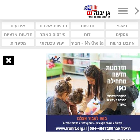
ראשי
חדשות
חדשות אשדוד
אירועים
עסקים
לוח
פירסום באתר
חדשות ארציות
אהבנו ברשת
MyKheila - הבית לעסקים וקהילות
ייעוץ טכנולוגי
מסעדות