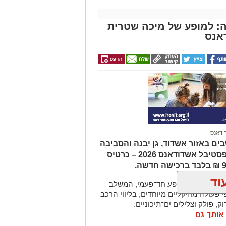
ה: למופע של מיכה שטרית
אנס
ודאנס
ים באזור אשדוד, גן יבנה והסביבה
יכולים ליהנות מהטבה מיוחדת לרגל פסטיבל אשדודאנס 2026 – כרטיס
וד
וש בן ארי למופע חד־פעמי, המשלב
 פעולה מוזיקליים מיוחדים, בליווי הרכב
ק, פולק וצלילים ים־תיכוניים.
ן אותך גם
בשעה
20:30
, במשכן לאמנויות הבמה