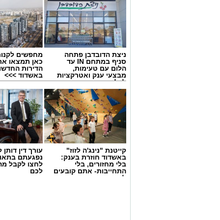
ניצת הדובדבן פתחה
מחפשים לקנות
סניף במתחם IN עד
כאן תמצאו את
הלום עם טעימות,
הדירות החדשו
מבצעי ענק ואטרקציות
באשדוד >>>
לכל המשפחה
קייטנת "נינג'ה לזוז"
עורך דין דותן ל
באשדוד חוזרת בענק:
נפגעתם בתאונ
בלי מחזורים, בלי
לחצו לקבל מה
התחייבות- אתם קובעים
לכם
לכמה ואיזה ימים
להירשם!