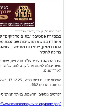
תגים:
פסטיבל
,
גן יבנה
,
"בתים מדליקים"
במסגרת פסטיבל “בתים מדליקים” שי
מיוחדת בנושא החשיבות שבהכנת מס
הסכם ממון, ייפוי כוח מתמשך, צווא
צריכה להכיר
את ההרצאה תעביר עו״ד חנה וייס, שתסב
מועד יכולה למנוע מחלוקות, להגן על זכו
לאורך שנים.
ברחוב ההדרים 49/2.
לפרטים נוספים והרשמה: באתר המתנ”ס –
s://www.matnasganyavne.org/page.php?