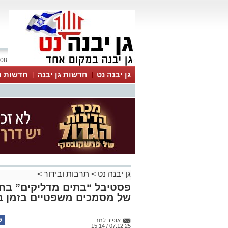
08 אוגוסט 2026 / 20:52
גן יבנה נט
חדשות גן יבנה
חדשות מ
MyKehila
גן יבנה נט
>
תרבות ובידור
>
פסטיבל “בתים מדליקים” בח
של מסמכים משפטיים בזמן בג
אופיר למב
07.12.25 / 15:14