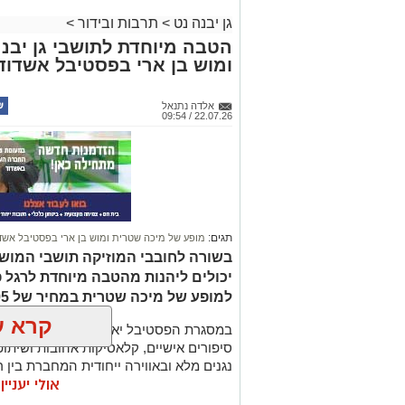
גן יבנה נט
>
תרבות ובידור
>
הטבה מיוחדת לתושבי גן יבנ
ומוש בן ארי בפסטיבל אשדוד
אלדה נתנאל
22.07.26 / 09:54
תגים:
מופע של מיכה שטרית ומוש בן ארי בפסטיבל אשד
בשורה לחובבי המוזיקה תושבי המושב
למופע של מיכה שטרית במחיר של 95 ₪ בלבד ברכישה חדשה.
קרא ע
במסגרת הפסטיבל יארח מיכה שטרית את מ
סיפורים אישיים, קלאסיקות אהובות ושיתופי
נגנים מלא ובאווירה ייחודית המחברת בין רו
אולי יעניי
המופע יתקיים ביום
שני, 27 ביולי 2026
, 