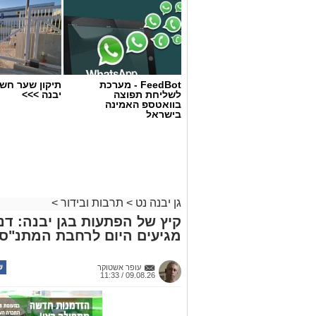
FeedBot - מערכת
תיקון שער חשמ
לשליחת תפוצה
יבנה >>>
בוואטספ האמינה
בישראל
גן יבנה נט
>
תרבות ובידור
>
קיץ של הפתעות בגן יבנה: דנה 
מגיעים היום לרחבת המתנ"ס 
עופר אשטוקר
09.08.26 / 11:33