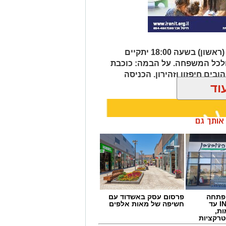
אירועי הקיץ בגן יבנה נמשכים, והיום (ראשון) בשעה 18:00 יתקיים
ולכל המשפחה. על הבמה: כוכבת
בים חיפזון וזהירון. הכניסה
וד
ן אותך גם
 פתחה
פרסום עסק באשדוד עם
סניף במתחם IN עד
חשיפה של מאות אלפים
ות,
טרקציות