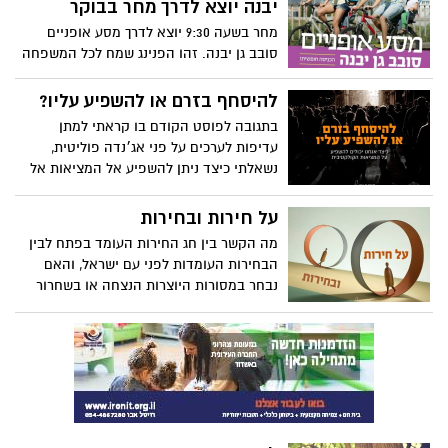
יבנה יוצא לדרך מחר בבוקר
מחר בשעה 9:30 יוצא לדרך מסע אופניים
סובב גן יבנה. זהו הפנינג שמח לכל המשפחה
כשבמתחם הכינוס מחכים לכם בין השאר:
מתנפחים, עמדת הכנת שייקים באמצעות
להיסחף בזרם או להשפיע עליו?
דיווש, בועות סבון, משחקי רצפה ועוד המון
בתגובה לפוסט הקודם בו קראתי למתן
פעילויות כיפיות וממריצות
עדיפות לערכים על פני אג׳נדה פוליטית,
נשאלתי כיצד ניתן להשפיע אל המציאות אל
מול הזרם הכאוטי של אובדן ערכים שאנו
רואים סביבנו. בפוסט זה אענה על השאלה
על חירות ובחירות
ואביא ארבעה מפתחות שבאמצעותם ניתן לנו
מה הקשר בין חג החירות העומד בפתח לבין
להשפיע על המציאות הקולקטיבית, לעצב
הבחירות העומדות לפני עם ישראל, והאם
אותה ולשנותה.
נבחר במסורות היוצרות הנצחה או בשחרור
משליטה תודעתית ומוכנות להתחדשות?