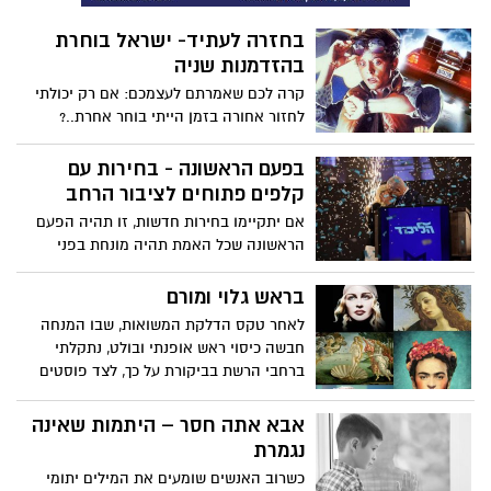
בחזרה לעתיד- ישראל בוחרת
בהזדמנות שניה
קרה לכם שאמרתם לעצמכם: אם רק יכולתי
לחזור אחורה בזמן הייתי בוחר אחרת..?
בפעם הראשונה - בחירות עם
קלפים פתוחים לציבור הרחב
אם יתקיימו בחירות חדשות, זו תהיה הפעם
הראשונה שכל האמת תהיה מונחת בפני
הציבור על השולחן – בלי חצאי אמיתות, בלי
צביעות - האמת על התוכניות של
בראש גלוי ומורם
הפוליטיקאים נחשפה במו"מ
לאחר טקס הדלקת המשואות, שבו המנחה
חבשה כיסוי ראש אופנתי ובולט, נתקלתי
ברחבי הרשת בביקורת על כך, לצד פוסטים
ויוזמות בהן נשים מתגאות בחופש שלהן ללכת
בכיסוי ראש.
אבא אתה חסר – היתמות שאינה
נגמרת
כשרוב האנשים שומעים את המילים יתומי