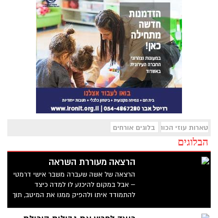
טארות עוזי הכוהן
בלוגים אורחים
הבלוגים
הרצאה מעוררת השראה
הרצאה של אשה שעברה משבר אישי דרמטי
– אבל במקום להיכנע לו למדה כיצד
להתמודד איתו ולהפיק ממנו את המיטב, תוך
העמיקה חריגה ומעוררת השראה. היא בילתה
את שמונה השנים הבאות בלימוד מחודש של