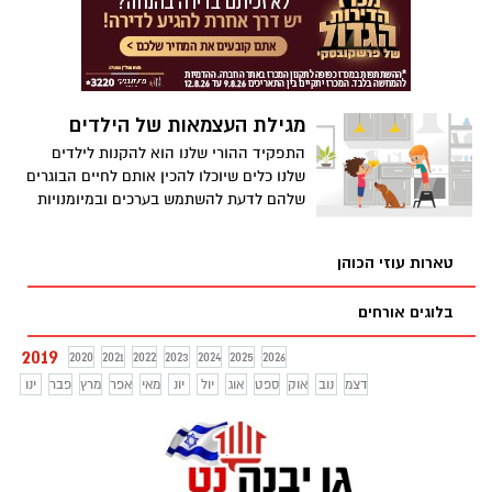
הפוליטיקה שלנו ?? לרגעים השתעשעתי
במחשבה על יועץ אסטרטגי גאון שהמליץ לו
את הדבר הבא
מגילת העצמאות של הילדים
התפקיד ההורי שלנו הוא להקנות לילדים
שלנו כלים שיוכלו להכין אותם לחיים הבוגרים
שלהם לדעת להשתמש בערכים ובמיומנויות
שהם קבלו מאתנו ולהביא אותם לידי ביטוי
בחייהם הבוגרים. כשאנחנו בוחרים לאמן את
טארות עוזי הכוהן
הילדים שלנו במיומנות אנו מעבירים להם מסר
לגביי המסוגלות שלהם ,לגביי היכולות שלהם
בלוגים אורחים
ומאפשרים להם לרכוש את הכלים לעצמאות
,לביטחון העצמי ולדימויי העצמי .
2019
2020
2021
2022
2023
2024
2025
2026
דצמ
נוב
אוק
ספט
אוג
יול
יונ
מאי
אפר
מרץ
פבר
ינו