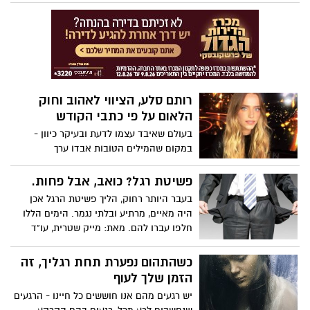
ההבחנה בין ימין ושמאל, דתי וחילוני, יהודי
וערבי.
רותם סלע, הציווי לאהוב וחוק
הלאום על פי כתבי הקודש
בעולם שאיבד עצמו לדעת ובעיקר כיוון -
במקום שהמילים הטובות אבדו ערך
וההתלהמות מנגנת כינור ראשון, זה הזמן
לחזור למקורות. מה אומרים דברי הקודש על
פשיטת רגל? כואב, אבל פחות.
הגר הגר בארצנו? ועל הציווי לאהוב
בעבר היותר רחוק, הליך פשיטת הרגל אכן
היה מאיים, מרתיע ובלתי נגמר. הימים הללו
חלפו עברו להם. מאת: מייק שטרית, עו"ד
כשהתהום נפערת תחת רגליך, זה
הזמן שלך לעוף
יש רגעים מהם אנו חוששים כל חיינו - הרגעים