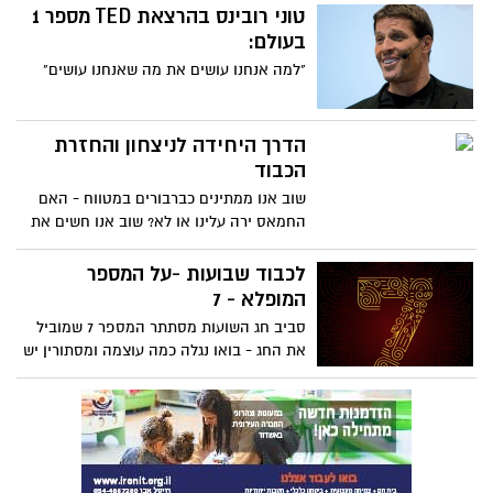
טוני רובינס בהרצאת TED מספר 1
בעולם:
"למה אנחנו עושים את מה שאנחנו עושים"
הדרך היחידה לניצחון והחזרת
הכבוד
שוב אנו ממתינים כברבורים במטווח - האם
החמאס ירה עלינו או לא? שוב אנו חשים את
ההשפלה בתשלום הפרוטקשיין ואוזלת ידו
של הצבא האגדי שפעם הערצנו והיום הוא
לכבוד שבועות -על המספר
נראה לנו יותר כמשמר הארמון בלונדון
המופלא - 7
המעונב שמנהל מלחמה תוך חשש שציפור
סביב חג השועות מסתתר המספר 7 שמוביל
תפגע או ציפור נפשם של האירופאים ודעתנו
את החג - בואו נגלה כמה עוצמה ומסתורין יש
המושפלת נטרפת - מה אי אפשר אחרת?? אז
במספר הזה
זהו שאפשר יש דרך אחת ואין אחרת - רק כך
מביאים ניצחון ומחזירים את הכבוד לצה"ל