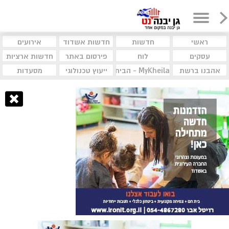
ראשי
חדשות
חדשות אשדוד
אירועים
עסקים
לוח
פירסום באתר
חדשות ארציות
אהבנו ברשת
MyKheila - הבית לעסקים וקהילות
ייעוץ טכנולוגי
מסעדות