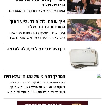
הפנסיה שלנו?
ההתדרדרות?
האם האינטרס של טובת החוסך הקטן לנגד
עיניהם או שישנם גם אינטרסים אחרים??!
כיצד נמנע מטייקונים וממנהלים לעשות
איך אנחנו יכולים להשפיע בתוך
בכספי הפנסיה של הציבור כבשלהם? מדוע
המערכת הזוגית שלנו.
אין פעולות הרתעה שיגרמו לנהל את כספי
הילה אוחיון, יועצת זוגית כותבת על - איך
הפנסיה של אזרחי ישראל בחרדת קודש?
לאט לאט טובעים בקשר ולא מנהלים קשר
מדוע המדינה מאפשרת למפקחים מטעם
זוגי וכיצד משנים זאת
הציבור, למצוא עבודה נחשקת אצל הגופים
בין המכתבים של פעם להולוגרמה
עליהם הם פיקחו? מהן התירוצים לסירוב של
בנקאים ומנהלי חברות ביטוח לספק מידע
להיכן ואיך מנווט הכסף של הציבור? על מה
שאמור להדיר שינה מעיננו וגם על החדשות
הטובות שאולי יהיו ... קראו כאן
המהלך הגאוני של נתניהו שלא היה
ראש הממשלה הודיע על הצהרה דרמטית
בשעה 20:00 - איזה מהלך גאוני הוא הולך
לעשות? האם זה מה שאני חושב? האם הוא
הולך לשנות את ההיסטוריה ולצאת ענק במסר
אצילי שיהפוך אותו לגדול מהעם ומכל