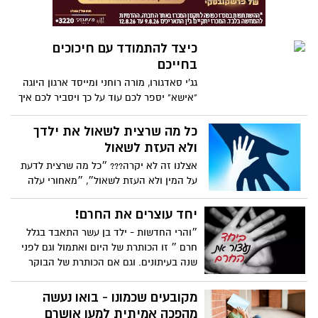
כיצד להתמודד עם חיכוכים
בחייכם
גג'י סאדגורו, מורה רוחני ומייסד ארגון היוגה
"אישא" יספר לכם עוד על כך ויסביר לכם איך
להתמודד עם חיכוכים בחיים, כל זאת עם
הומור שנון וחכמה שתראה לכם שלכל בעיה
כל מה שרצית לשאול את ילדך
יש פתרון – אם רק יודעים איפה למצוא אותו.
ולא העזת לשאול
אצלנו זה לא יקרה??? ״כל מה שרצית לדעת
על המין ולא העזת לשאול״, ״מאחורי עלה
התאנה״. אלו היו כמעט שני הספרים היחידים
על המדף ב-״נושא״ בחנות הספרים בנערותי.
יחד עוצרים את החרם!
בשקט בלי לדבר אימי שמה לי על השולחן את
״והרי החדשות - ילד בן עשר התאבד בגלל
״מאחורי עלה התאנה״ כי המילה מין לא
חרם ״ זו הכותרת של היום ואתמול וגם לפני
הוזכרה בו. אימי לא יכלה לדבר איתי על
שנה בעיתונים. וגם אם הכותרת של הבוקר
״הנושא״. מבחינתה זה כשלעצמו היה צעד
מוטעית ושגויה, אולי זה רק עניין של זמן... כי
ענק של נאורות וגמישות מחשבתית.
בחטיבה, בבית הספר או אפילו בגן יש ילד
מקובעים שכמונו - בואו נעשה
אחד לפחות שסובל מחרם.
מהפכה אמיתית למען אושרם