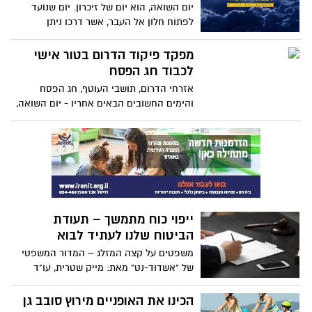
וכעס כלפי הדרומים אזרחים רבים מטיחים
יום השואה, הוא יום של זיכרון. יום שנועד
בהם שלא יתלוננו בפעם הבאה כשהם
לפתוח חלון אל העבר, אשר דרכו ניתן
מותקפים על ידי חמאס. בין הטענות הקשות
להתבונן על תקופה אפלה בתולדות האנושות,
המופצות ברשת "אתם בחרתם ביבי אז תשבו
להכיר בה, ללמוד ממנה, ליישם את לקחיה
מפקד פיקוד הדרום בטור אישי
בשקט ותסבלו " האמנם ?
ובכך להבטיח כי בעתיד לא תחזור האנושות
לכבוד חג הפסח
על סילופי העבר.
אזרחי הדרום, תושבי העוטף, חג הפסח
והימים החשובים הבאים אחריו - יום השואה,
יום הזיכרון ויום העצמאות, מהווים עבורי
הזדמנות טובה לכתוב לכם מספר מילים.
ייפוי כוח מתמשך – תעודת
הביטוח שלנו לעתיד לבוא
משפטים על קצה המזלג – המדור המשפטי
של "אשדוד-נט" מאת: מייק שטרית, עו"ד
הכינו את האופניים מירוץ סובב גן