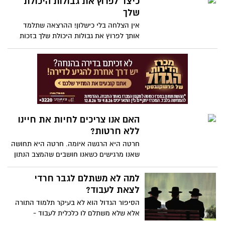
כיצד לפרוץ את גבולות היכולת
חשיבה, הליכה ודיבור. בזמן שהצד השאלה
שלך
של המוח שלה נפגע באופן קבוע, הצד הימני
אין הצלחה בלי כישלון! ההרצאה שתלמד
במוח חווה תקומה של אנרגיה קריאטיבית,
אותך לפרוץ את גבולות היכולת שלך בזכות
ואפילו סוג של התגלות.
הכישלונות שחווית !
האם אנו צריכים לחיות את חיינו
ללא חרטות?
חרטה היא הרגשה איומה. חרטה היא תחושה
שאנו מרגישים כשאנו חושבים שהמצב הנתון
בו אנו נמצאים יכול היה להיות טוב יותר או
שמח יותר אם היינו פועלים באופן שונה
למה לא משתלם לגבר חרדי
בעבר. קורה לעיתים שאנו לוקחים החלטות
לצאת לעבוד?
שיש להם השלכות נוראיות ולעיתים אף
הסיפור הגדול הוא לא בעיקר תלמוד התורה
חסרות תקנה בחיינו. דרך נסיונה של קתרין
אלא שלא משתלם לו כלכלית לעבוד -
שולץ היא מנסה לפצח את משמעות החרטה
ההטבות שניתנים לתלמיד ישיבה אם בתשלום