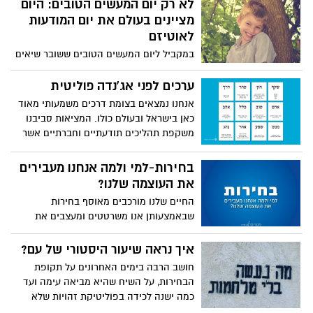
לא רק יום המעשים הטובים: היום
מציינים בעולם את יום המודעות
לאוטיזם
במקביל ליום המעשים הטובים ששובר שיאים
בכמות המתנדבים באשדוד, היום (02.04)
מציינים ברחבי העולם את יום המודעות
ערכים לפני אג'נדה פוליטית
הבינלאומי לאוטיזם, זאת במטרה להגביר את
אנחנו נמצאים בצומת דרכים משמעותי מאוד
המודעות לנושא. כמי שמחזיק בתיק צרכים
כאן בישראל ובעולם כולו. המציאות סביבנו
מיוחדים, המשנה לראש העיר - יניב קקון,
משקפת תהליכים תודעתיים וחברתיים אשר
במסר מרגש לרגל היום החשוב: "בפעם הבאה
מעמידים אותנו בסכנה קיומית. האנושות
שתפגשו בגינת השעשועים או בתור בסופר
נמצאת בתהליך של ניוון תרבותי ואידאולוגי,
בחירות-למי ולמה אנחנו מעבירים
הורה עם ילד עם צרכים מיוחדים, חייכו אליו,
המקצין מאוד מגמות חברתיות, כלכליות
את העוצמה שלנו?
הציעו לו עזרה"
ופוליטיות המובילות לתרחישים מסוכנים.
החיים שלנו מורכבים מאוסף בחירות
שבאמצעותן אנו משרטטים ומעצבים את
המציאות שלנו. מערכת הבחירות בה אנו
מצויים, מדגישה ביתר שאת את השאלות
איך נראה שיעור היסטורי של עם?
המהותיות במי ובמה אנו בוחרים? למי ולמה
חושב הרבה בימים האחרונים על תקופת
אנו מעבירים את העוצמה שלנו?
הבחירות, על השיח שהיא מביאה עימה ועד
כמה ישנה לכידה בפוליטיקת זהויות שלא
רואה ממטר - שיח מפריד שמקדש את