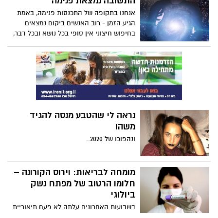
התשובה נמצאת פנימה
שישדרגו אותם משמעותית. בידוד בתנאי נופש
אנחנו בתקופה של התכנסות פנימה, באמת
- התוכנית הכלכלית חברתית ליציאה
הגיע הזמן - רוב האנשים ביקום נמצאים
מהמשבר
בחיפוש חיצוני אין סופי בכל נושא ובכל דבר,
בלי להבין שכל התשובות נמצאות אצלו
פנימה. אז אם הם אצלו בפנים למה הוא לא
מוצא אותם? כי הוא מחפש בחוץ...
נראה לי שהטבע מנסה להגיד
משהו
ונהפוכו של 2020..
מומחה לבריאות: וירוס הקורונה –
חלומו הרטוב של מפתח נשק
ביולוגי
בשבועות האחרונים עלתה לא פעם תיאוריית
קונספירציה לפיה וירוס הקורונה יוצר למעשה