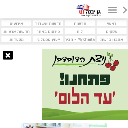
ראשי
חדשות
חדשות אשדוד
אירועים
עסקים
לוח
פירסום באתר
חדשות ארציות
אהבנו ברשת
MyKheila - הבית לעסקים וקהילות
ייעוץ טכנולוגי
מסעדות