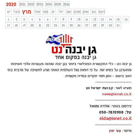
2020
2021
2022
2023
2024
2025
2026
מרץ
דצמ
נוב
אוק
ספט
אוג
יול
יונ
מאי
אפר
פבר
ינו
1
2
3
4
5
6
7
8
9
10
11
12
13
14
15
16
17
18
19
20
21
22
23
24
25
26
27
28
29
30
31
גן יבנה נט - כלי התקשורת הפופלארי ביותר בגן יבנה שנהנה מעשרות אלפי חשיפות
ומתעדכן על בסיס יומי. על פי דוחות גוגל העולמית האתר מגיע לחשיפה של מרבית בתי
האב בישוב - נתון חסר תקדים במדיה מקומית.
------------------------
קבוצת ישראל נט
מוציא לאור:
news@isnet.co.il
------------------------
אלדה נתנאל
פירסום באתר:
טל: 050-7870908
elda@isnet.co.il
------------------------
צור ימין
מייסד: