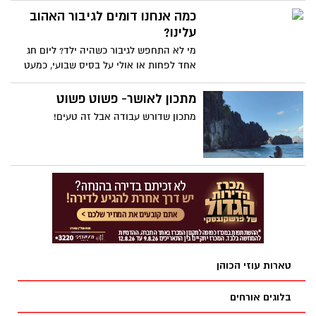
כנשק ביולוגי, וזלג בטעות אל מחוץ למעבדה
כמה אנחנו דומים לגיבור האהוב
וכך גרם להדבקה המונית.
עלינו?
מי לא התחפש לגיבור כשהיה ילד? ליום חג
אחד לפחות או אולי על בסיס שבועי, כמעט
כולם מכירים את התחושה המרוממת שמגיעה
כשאנו מדמיינים לנו כוחות מיוחדים. האם מדי
מתכון לאושר- פשוט פשוט
פעם גם אנחנו מתפקדים כגיבורים של הסיפור
מתכון שדורש עבודה אבל זה טעים!
הפשוט של חיינו?
טארות עוזי הכוהן
בלוגים אורחים