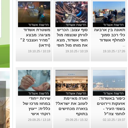
חדשות אשדוד
חדשות אשדוד
חדשות אשדוד
תאונה בין ארבעה
סוף עצוב: הכריש
משטרת אשדוד
כלי רכב סמוך
לוויתן שנצפה מול
מציגה: מבצע
למחלף אשדוד
חופי אשדוד, מצא
״מהיר ועצבני 2״
את מותו מול חופי
(וידאו)
...
עזה
...
10:19 / 19.10.25
10:19 / 19.10.25
17:26 / 19.10.25
...
חדשות אשדוד
חדשות אשדוד
חדשות אשדוד
כיפור באשדוד:
זארה מאיימת
שירות ייחודי
אזעקות ויירוטים
לעזוב את ישראל?
במחוז מרכז של
בשמי העיר -
בזארה מכחישים
כללית: ייעוץ
לוחמי צה"ל
בתוקף
רוקחי אישי
המשט לעזה
לשיפור הטיפול
...
13:18 / 29.09.25
15:32 / 29.09.25
19:37 / 02.10.25
והפעילים הועברו
התרופתי