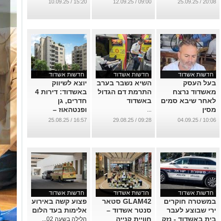
באשדוד
מאשדוד
(לוחם במילואים)
15:20 / 10.09.25
09:00 / 12.09.25
20:08 / 25.09.25
נמצא ללא רוח
...
...
חיים בביתו
...
חדשות אשדוד
חדשות אשדוד
חדשות אשדוד
בעל העסק
השיא נשבר בערב
יוצא לשיווק
מאשדוד נרצח
התרמת דם הגדול
באשדוד: דירות 4
לאחר שיבא סמים
באשדוד
חדרים, גן
מסין
ופנטהאוז –
...
בפרויקט כפתור
...
16:57 / 25.08.25
09:28 / 29.08.25
10:06 / 04.09.25
החולות אשדוד
...
חדשות אשדוד
חדשות אשדוד
חדשות אשדוד
במשטרה חוקרים
GLAM42 סטאר
פצוע קשה באירוע
ירי שבוצע לעבר
סנטר אשדוד –
אלימות בעד הלום
בית באשדוד - נזק
חוויית קנייה
הלילה בשעה 02...