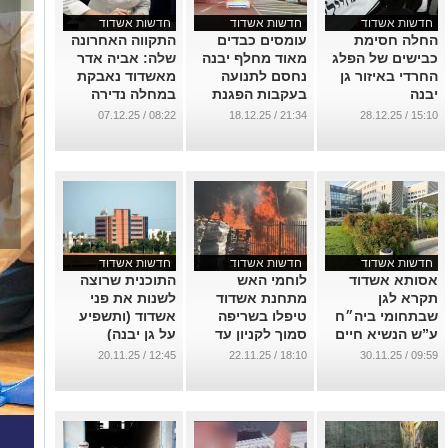
חדשות אשדוד
חדשות אשדוד
חדשות אשדוד
החלה חסימת
עומסים כבדים
התקווה האחרונה
כבישים של הפלג
מאוד מחלף יבנה
שלה: אביה אדר
החרדי באיזור גן
נחסם לתנועה
מאשדוד נאבקת
יבנה
בעקבות הפגנת
במחלה נדירה
חרדים
ומבקשת עזרה כדי
...
08:22 / 07.12.25
21:34 / 18.12.25
15:10 / 28.12.25
לחזור לחיים
...
...
חדשות אשדוד
חדשות אשדוד
חדשות אשדוד
אסותא אשדוד
לוחמי האש
התוכנית שרוצה
תקרא לגן
מתחנת אשדוד
לשנות את פני
שבתחומי ביה״ח
טיפלו בשריפה
אשדוד (ותשפיע
ע”ש הנשיא חיים
סמוך לקניון עד
על גן יבנה)
הרצוג — בתגובה
הלום
לקראת הסכם
12:45 / 20.11.25
18:10 / 22.11.25
09:59 / 30.11.25
למחיקת שמו
...
...
בדבלין
...