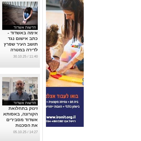
חדשות אשדוד
אימה באשדוד -
כתב אישום נגד
תושב העיר שפרץ
לדירה במטרה
לאנוס
11:40 / 30.10.25
...
חדשות אשדוד
זינוק בתחלואת
הקורונה, באסותא
אשדוד מסבירים
את הסכנות
...
14:27 / 05.10.25