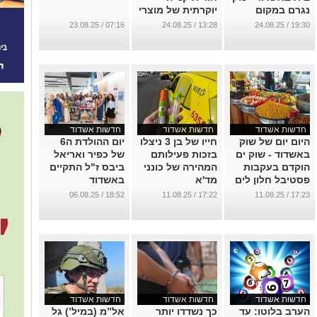
נגרם במקום
יוקרתית של מוצרי
קוסמטיקה טיפוח
...
07:16 / 23.08.25
13:28 / 24.08.25
19:30 / 24.08.25
ובישום במבצעים
מיוחדים לסוף
הקיץ
...
חדשות אשדוד
חדשות אשדוד
חדשות אשדוד
היום יום של שוק
חייו של בן 3 ניצלו
יום ההולדת ה6
באשדוד - שוק ים
בזכות פעילותם
של כפיר ואריאל
הוקדם בעקבות
המהירה של כונני
ביבס ז"ל התקיים
פסטיבל חלון לים
מד'א
באשדוד
התיכון
...
...
18:52 / 06.08.25
17:22 / 11.08.25
17:23 / 11.08.25
...
חדשות אשדוד
חדשות אשדוד
חדשות אשדוד
הערב בלוטו: עד
כך נשדדו יותר
אל”מ (במיל’) גל