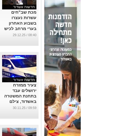
חדשות אשדוד
מכת שב"חים
עשרות נעצרו
בשבוע האחרון
בערי מרחב לכיש
...
08:40 / 29.12.25
חדשות אשדוד
צעיר ממזרח
ירושלים עבד
בתחנת המשטרה
באשדוד, צילם
שוטר והעלה
09:59 / 30.11.25
באופן מבזה
לטיקטוק
...