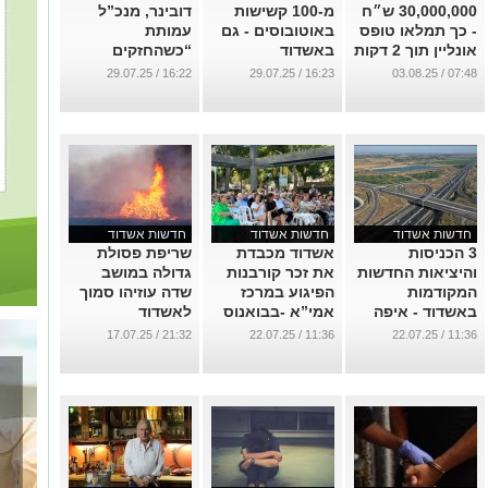
30,000,000 ש״ח
מ-100 קשישות
דובינר, מנכ”ל
- כך תמלאו טופס
באוטובוסים - גם
עמותת
אונליין תוך 2 דקות
באשדוד
“כשהחזקים
בלבד
מתגלים": "הלוחם
...
16:22 / 29.07.25
16:23 / 29.07.25
07:48 / 03.08.25
הבא שיתאבד
...
עלול להיות בכל
רגע" (וידאו)
...
חדשות אשדוד
חדשות אשדוד
חדשות אשדוד
3 הכניסות
אשדוד מכבדת
שריפת פסולת
והיציאות החדשות
את זכר קורבנות
גדולה במושב
המקודמות
הפיגוע במרכז
שדה עוזיהו סמוך
באשדוד - איפה
אמי”א -בבואנוס
לאשדוד
ומתי?
איירס, ארגנטינה
...
21:32 / 17.07.25
11:36 / 22.07.25
11:36 / 22.07.25
(וידאו)
...
...