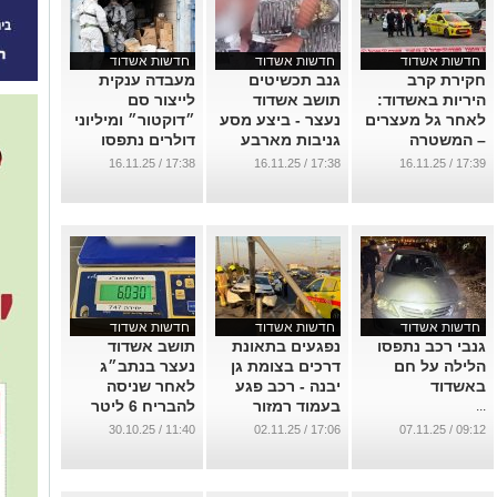
חדשות אשדוד
חדשות אשדוד
חדשות אשדוד
חקירת קרב
גנב תכשיטים
מעבדה ענקית
היריות באשדוד:
תושב אשדוד
לייצור סם
לאחר גל מעצרים
נעצר - ביצע מסע
״דוקטור״ ומיליוני
– המשטרה
גניבות מארבע
דולרים נתפסו
נקלעה למבוי
חנויות
בפשיטה של
17:38 / 16.11.25
17:38 / 16.11.25
17:39 / 16.11.25
סתום
המשטרה באיזור
...
אשדוד
...
...
חדשות אשדוד
חדשות אשדוד
חדשות אשדוד
גנבי רכב נתפסו
נפגעים בתאונת
תושב אשדוד
הלילה על חם
דרכים בצומת גן
נעצר בנתב״ג
באשדוד
יבנה - רכב פגע
לאחר שניסה
בעמוד רמזור
להבריח 6 ליטר
...
סם אונס
...
11:40 / 30.10.25
17:06 / 02.11.25
09:12 / 07.11.25
...