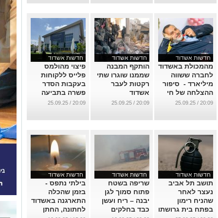
לנמל אשדוד
...
...
חדשות אשדוד
חדשות אשדוד
חדשות אשדוד
מהמכולת באשדוד
הותקף המבנה
פיצוי מהולמס
לחברה ששווה
שממנו שוגרו שתי
פלייס ללקוחות
מיליארד - סיפור
רקטות לעבר
בעקבות הסדר
ההצלחה של חי
אשדוד
פשרה בתביעה
חיון שהחל מרעיון
ייצוגית
...
20:09 / 25.09.25
20:09 / 25.09.25
20:09 / 25.09.25
אחד
...
...
חדשות אשדוד
חדשות אשדוד
חדשות אשדוד
תושב תל אביב
שריפה בשטח
בילתי נתפס -
נעצר לאחר
פתוח סמוך לגן
בזמן שהכלה
שהניח רימון
יבנה – ריח ועשן
התארגנה באשדוד
בפתח בית גרושתו
כבד בחלקים
לחתונה, החתן