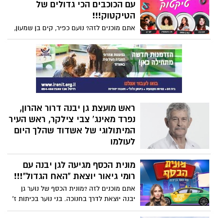
חזקים וסופות רעמים. המועצה המקומית גן
עם הכוכבים הכי גדולים של
יבנה, נערכה בכל המרחב הציבורי כולל ניקוי
הטיקטוק!!!
קולטנים ברחבי היישוב, גיזום עצים, שדרוג
אתם מוכנים לזה? נועם כפיר, קים בן שמעון,
תשתיות ניקוז במוקדים השונים ועוד.
איב בראונשטיין ויועד דץ פותחים אתכם את
חנוכה ב-WOW עם מופע טיקטוק מטורף
במתנ"ס גן יבנה.
ראש מועצת גן יבנה דרור אהרון,
נפרד מאינג' צבי צילקר, ראש העיר
המיתולוגי של אשדוד שהלך היום
לעולמו
"צבי היה איש אמיץ, ידיד ורע שהתייעצתי עמו
מונית הכסף מגיעה לגן יבנה עם
רבות במהלך הדרך" ספד לו ראש המועצה
דרור אהרון.
רומי גיאור יוצאת "האח הגדול"!!!
אתם מוכנים לזה ?מונית הכסף של נוער גן
יבנה יוצאת לדרך בחנוכה. בני נוער בכיתות ז'
ומעלה מוזמנים לעלות עליה ולשחק במשחק