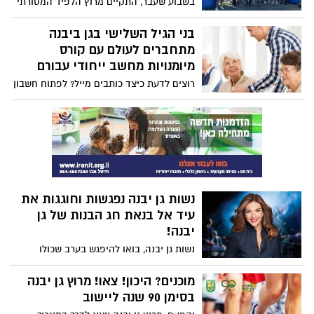
בשבוע שעבר, התקיים מרוץ הלפיד המסורתי
ומרגשים ברחבי היישוב.
של תלמידי אורט ע"ש נעמי שמר בגן יבנה
בשיתוף פעולה עם מחלקת הספורט. במרוץ
בני הגיל השלישי בגן ביבנה
לקחו חלק 350 תושבים ובני נוער מתוכם 70
מתחברים לעולם עם קורס
רצים ורצות צעירים.
מיומנויות מחשב ייחודי עבורם
רוצים לדעת כיצד כותבים מייל? לפתוח חשבון
פייסבוק ואינסטרגם? בואו ללמוד את כל
מיומנויות המחשב בקורס מיוחד בו תגלו את
כל הדרכים להתחבר לעולם ולגלוש באינטרנט.
נשות גן יבנה נפגשות וחוגגות את
עיד אל בנאת חג הבנות של גן
יבנה!
נשות גן יבנה, בואו להיפגש בערב שכולו
עוצמה, אחווה ושמחה נשית וליהנות מהשירים
היפים של המוסיקה הישראלית עם אורנה דץ.
מוכנים? היכון! צאו! מרוץ גן יבנה
בסימן 90 שנה ליישוב