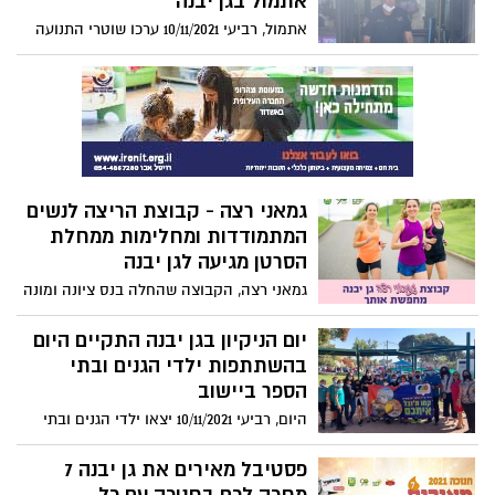
אתמול בגן יבנה
אתמול, רביעי 10/11/2021 ערכו שוטרי התנועה
בתחנת קרית מלאכי מבצע אכיפה ממוקד בגן
יבנה במהלכו נרשמו 5 דו"חות בגין אי תקינות
כלי רכב וכן 7 רכבים נאסרו להמשך שימוש.
גמאני רצה - קבוצת הריצה לנשים
המתמודדות ומחלימות ממחלת
הסרטן מגיעה לגן יבנה
גמאני רצה, הקבוצה שהחלה בנס ציונה ומונה
כבר 60 קבוצות בכל רחבי הארץ מציעה
אימוני ריצה ואימוני כוח ללא עלות לנשים
יום הניקיון בגן יבנה התקיים היום
המתמודדות ומחלימות מכל סוגי הסרטן
בהשתתפות ילדי הגנים ובתי
הנשיים.
הספר ביישוב
היום, רביעי 10/11/2021 יצאו ילדי הגנים ובתי
הספר אל המרחב הציבורי חמושים בכפפות
ובשקיות ניילון, למדו על חשיבותה של
פסטיבל מאירים את גן יבנה 7
השמירה על הסביבה ועזרו להפוך את גן יבנה