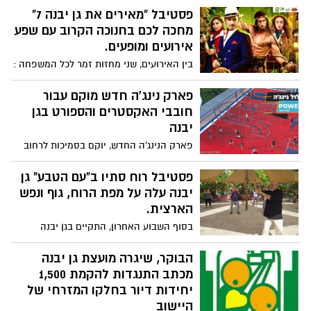
פסטיבל "מאירים את גן יבנה 7"
מחכה לכם בחנוכה הקרוב עם שפע
אירועים ומופעים.
בין האירועים, שני מחזות זמר לכל המשפחה :
"מלך הג'ונגל" ו"המכבים" עם הכוכבים
האהובים במדינה.
פארק נינג'ה חדש מוקם עבור
חובבי האקסטרים והספורט בגן
יבנה
פארק הנינג'ה החדש, יוקם בסמיכות לרחוב
האצ"ל ויהווה מקום מפגש ואימונים לכל
חובבי האקסטרים והספורט ביישוב.
פסטיבל רוח סתיו ב"עם הטבע" גן
יבנה עלה על מפת הרוח, גוף ונפש
הארצית.
בסוף השבוע האחרון, התקיים בגן יבנה
פסטיבל בוטיק רביעי במספר ב"עם הטבע"
מרחב חברתי ירוק. במסגרת פסטיבל "רוח
הבוקר, שיגרה מועצת גן יבנה
סתיו" נהנו מאות משתתפים מכל רחבי הארץ
מכתב התנגדות להקמת 1,500
מתרגולי יוגה, טאי צ'י, צ'י קונג, ועוד,
יחידות דיור בחלקו המזרחי של
מסדנאות, סיורים וחוויות רבות.
היישוב