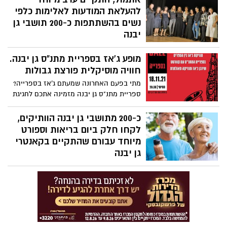
יום ההליכה יצא לפועל הודות לשיתוף פעולה
להעלאת המודעות לאלימות כלפי
בין מחלקת הספורט במועצה המקומית גן
נשים בהשתתפות כ-200 תושבי גן
יבנה וקבוצת "ההולכות בשמחה" המורכבת
יבנה
מתושבות היישוב בהובלתה של סיגל אסולין.
אתמול, 7/11/2021, התקיים במתנ"ס גן יבנה ערב
מופע ג'אז בספריית מתנ"ס גן יבנה.
מיוחד. הערב נפתח בקבלת פנים בכניסה
למתנ"ס עם מוזיקת רקע, דוכני יוצרים ויוצרות,
חוויה מוסיקלית פורצת גבולות
קפה ומאפה לאחר מכן, הועלתה ההצגה
מתי בפעם האחרונה שמעתם ג'אז בספרייה?
המרגשת "סתמי ת'פה" הכוללת עדויות אישיות
ספריית מתנ"ס גן יבנה מזמינה אתכם לחגיגת
של נפגעות אלימות ולאחריו, פאנל שיח עם
מוסיקת ג'אז בין הספרים עם קוורטט שינגן
הקהל ובמאית ההצגה דנה דבורין.
ג'אז ומוסיקה מאולתרת.
כ-200 מתושבי גן יבנה הוותיקים,
לקחו חלק ביום בריאות וספורט
מיוחד עבורם שהתקיים בקאנטרי
גן יבנה
ביום שלישי האחרון 2/11/2021 התקיים יום
בריאות וספורט לאזרחים ותיקים במרכז
הנופש והספורט GYM. במסגרת היום המיוחד,
נהנו מפעילויות שונות, הרצאה, ארוחת צהריים
ושי מפנק.