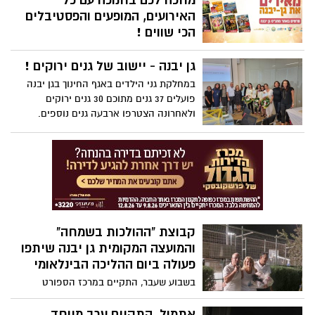
מחכה לכם בחנוכה עם כל
ליישוב יפה ונקי יותר. זאת במסגרת יום
האירועים, המופעים והפסטיבלים
הניקיון בגן יבנה.
הכי שווים !
הצגות ילדים, הצגות לכל המשפחה, פסטיבל
גן יבנה - יישוב של גנים ירוקים !
קסום, מופע סטנדאפ, מופע ג'אז בספרייה, חג
הבנות עם אורנה דץ, יוצרים רחוב קרוב,
במחלקת גני הילדים באגף החינוך בגן יבנה
מסיבת מועדון נ.מ.ש ועוד ועוד אירועים שווים
פועלים 37 גנים מתוכם 30 גנים ירוקים
מחכים לכם בגן יבנה בחנוכה הקרוב.
ולאחרונה הצטרפו ארבעה גנים נוספים.
בתהליך ההסמכה לגן ירוק - גן תאנה, גן
מודיעין, גן חשמונאים וגן תלתן.
קבוצת "ההולכות בשמחה"
והמועצה המקומית גן יבנה שיתפו
פעולה ביום ההליכה הבינלאומי
בשבוע שעבר, התקיים במרכז הספורט
והנופש GYM גן יבנה יום ההליכה הבינלאומי
בהשתתפות חמישים מתושבי ותושבות הישוב.
אתמול, התקיים ערב מיוחד