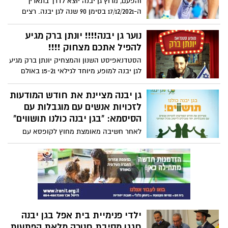
והפעם, מרוץ גן יבנה יוצא לדרך בתאריך
ה-17/12/2021 בסימן 90 שנה לגן יבנה. רצים
קילומטר לכל עשור!!!
נוער גן יבנה!!!! יונתן ברק מגיע
להפיל אתכם מצחוק !!!!
הסטדנאפיסט השנון והמצחיק יונתן ברק מגיע
לגן יבנה למופע מיוחד לגילאי 15-21 באולם
מתנ"ס גן יבנה.
גן יבנה מציינת את חודש המודעות
לזכויות אנשים עם מוגבלות עם
הסיסמא: "בגן יבנה כולנו תושווים"
לאחר חשיבה מאומצת מחוץ לקופסא עם
המחלקה לשירותים חברתיים, מנהיגות הורים
לילדים עם צרכים מיוחדים והמחלקה לתרבות
ואירועים, תתקיים ביום שישי הקרוב
(3/12/2021)פעילות ייחודית ברחבי היישוב.
ילדי פנימיית בית אפל בגן יבנה
חגגו מסיבת חנוכה מלאת הפתעות