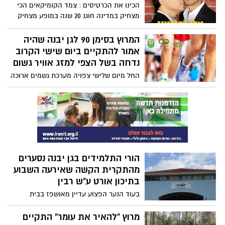
המטלטל שאירע בבית הספר אורט ע"ש רבין
הכינו את הכרטיסים : צמד הקומיקאים הכי
והשלכותיו.
מצחיק במדינה חוגג 20 שנה במופע מצחיק
ללא גבולות עם מגוון דמויות, אלתורים וקטעי
נונסנס.
המרוץ בסימן 90 לגן יבנה שהיה
אמור להתקיים ביום שישי הקרוב
נדחה בשל הצפי למזג אוויר גשום
החל מיום שלישי צפויה מערכת גשמים ארוכה
במיוחד שתימשך אל תוך סוף השבוע. לכן,
המרוץ בסימן 90 לגן יבנה שהיה צפוי
להתקיים ביום שישי 17/12/2021 נדחה למועד
אחר עליו תימסר הודעה בהמשך.
הורי התלמידים בגן יבנה נסערים
מהתקרית הקשה שאירעה השבוע
בתיכון אורט ע"ש רבין
בעוד הנער הפצוע עדיין מאושפז בבית
החולים, מנסים ההורים ביישוב לעכל את
שאירע. רבים מהם שיתפו פוסטים בהם איחלו
מרוץ "להאיר את עומר" התקיים