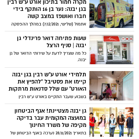
מקרה חמור בתיכון אורט ע"ש רבין
המקומית גן יבנה וראש המועצה דרור אהרון
בגן יבנה: נער בן 16 הותקף בידי
בכתבה.
חברו ואושפז במצב קשה
אתמול (שלישי, 7/12/2021) במהלך ההפסקה
בתיכון אורט רבין בגן יבנה פרץ ריב בין שני
בני נוער שהוביל לאלימות קשה בה הוכה
שעות פתיחה דואר פרינדלי גן
בראשו נער ונפצע באורח קשה. טיפול ראשוני
יבנה | סניף הרצל
הוענק לנער במקום על ידי תלמידת בית
כל מה שצריך לדעת על שירותי הדואר של גן
הספר המתנדבת במד"א והוא פונה במצב
יבנה.
קשה לבית החולים שניידר בפתח תקווה שם
נותח והועבר למחלקת טיפול נמרץ.
תלמידי אורט ע"ש רבין בגן יבנה
קיימו את פסטיבל "להפיץ את
האורט" עם שלל סדנאות מרתקות
בשבוע שעבר התקיים באורט ע"ש רבין
פסטיבל "להפיץ את האורט" לכבוד החנוכה.
במהלך ימי הפסטיבל, התקיימו פעילויות
גן יבנה מצטיינת! אגף הביטחון
וסדנאות מיוחדות בהנחיית הצוותים
במועצה המקומית עבר בדיקה
החינוכיים בהן לקחו חלק כל התלמידים כאשר
מקיפה של משרד החינוך
כל תלמיד בחר את הסדנה המתאימה לו
בתאריך 28/11/2021 נערכה באגף הביטחון של
בדיוק.