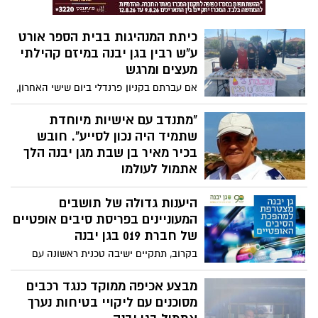
כיתת המנהיגות בבית הספר אורט
ע"ש רבין בגן יבנה במיזם קהילתי
מעצים ומרגש
אם עברתם בקניון פרנדלי ביום שישי האחרון,
וודאי נתקלתם בדוכן מכירת העוגות של כיתת
המנהיגות של כיתה י' 3 בבית הספר אורט
"מתנדב עם אישיות מיוחדת
ע"ש רבין. הכיתה כולה נרתמה לרעיון מכירת
שתמיד היה נכון לסייע". חובש
העוגות כשכל ההכנסות קודש למשפחות
בכיר מאיר בן שבת מגן יבנה הלך
ביישוב אשר ידן אינן משגת לקראת חג
אתמול לעולמו
החנוכה.
מגן דוד אדום מרכין ראש עם פטירתו של
היענות גדולה של תושבים
מתנדב מד"א מאיר בן שבת ז"ל (63) חובש
בכיר ונהג במד"א גן יבנה. מאיר ז"ל נפטר
המעוניינים בפריסת סיבים אופטיים
אתמול (ד') ממחלה קשה ונטמן בבית העלמין
של חברת 019 בגן יבנה
בגן יבנה כשהוא מותיר אחריו אישה, 3 בנות
בקרוב, תתקיים ישיבה טכנית ראשונה עם
ונכדות. חבריו להתנדבות סיפרו על מתנדב
חברת 019 לפריסת הסיבים האופטיים ביישוב.
מקצועי, שעשה רבות על מנת לסייע לאחר
גן יבנה תהיה בין היישובים הראשונים אשר
מבצע אכיפה ממוקד כנגד רכבים
במד"א ובחייו האישיים.
יחלו בתהליך בעקבות היענות גדולה במיוחד
מסוכנים עם ליקויי בטיחות נערך
של תושבים.