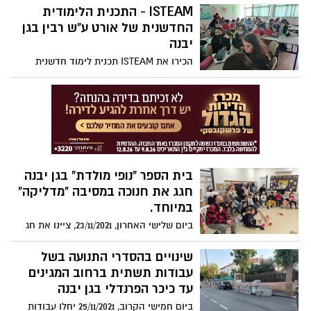
ספורט חווייתיים לשכבות י' ו-ח' שאורגנו על
ISTEAM - התכנית הלימודית
ידי צוות המורים לחינוך הגופני ולצוות החינוכי
החדשנית של אורט ע"ש רבין בגן
של השכבה.
יבנה
הכירו את ISTEAM תכנית לימוד חדשנית
ודינמית בתחומי המדע, ההנדסה והטכנולוגיה
המותאמת לעולם המשתנה ולאתגרי המאה
ה-21, בהובלת רשת אורט.
בית הספר "נופי מולדת" בגן יבנה
חגג את חנוכה במסיבה "מדליקה"
במיוחד.
ביום שלישי האחרון, 23/11/2021, ציינו את חג
החנוכה בבית הספר "נופי מולדת" בערב
קהילתי מיוחד ו"מדליק" בו השתתפו כל
שינויים בהסדרי התנועה בשל
תלמידי בית הספר והוריהם.
עבודות תשתית ברחוב המגינים
עד כיכר הפרנדלי בגן יבנה
ביום חמישי הקרוב, 25/11/2021 יחלו עבודות