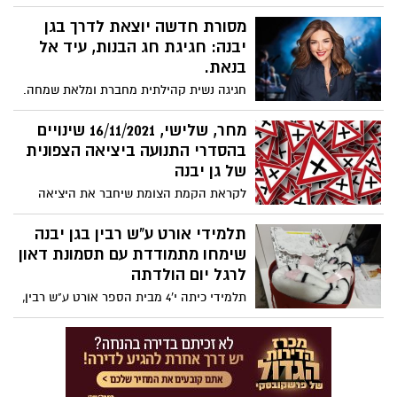
מוסדות החינוך ביישוב גן יבנה. לאחר
שהסתיימו הבחירות הן בבתי הספר היסודיים
מסורת חדשה יוצאת לדרך בגן
והן בתיכונים, נבחרו נציגים מכל בית ספר
יבנה: חגיגת חג הבנות, עיד אל
ונפתח קורס יו"ר הנהגה בית ספרית ביוזמת
בנאת.
מחזיקת תיק החינוך ירדנה אוקמן ומנהלת
חגיגה נשית קהילתית מחברת ומלאת שמחה.
אגף החינוך איילת טייטלבאום.
נאכל, נכיר נשים, נרקוד ונרים את האנרגיות
לשמיים עם אורנה דץ ב"עיד אל בנאת" א'
מחר, שלישי, 16/11/2021 שינויים
טבת, 5/12/2021 באודיטוריום בית אפל.
בהסדרי התנועה ביציאה הצפונית
של גן יבנה
לקראת הקמת הצומת שיחבר את היציאה
הצפונית החדשה ואת גן יבנה לכביש 42
ייחסם לתנועה כביש 42 בקטע שבין כביש 4
תלמידי אורט ע"ש רבין בגן יבנה
לכביש 7 מחר, 16/11/2021 החל מהשעה 22:00
שימחו מתמודדת עם תסמונת דאון
ועד לשעה 5:00 למחרת בבוקר.
לרגל יום הולדתה
תלמידי כיתה י'4 מבית הספר אורט ע"ש רבין,
יצאו ביוזמה חדשה ומרגשת במיוחד בשם
"לשמח את מאשה" והם קוראים להצטרף
אליהם באיחולים לבביים למאשה, מתמודדת
עם תסמונת דאון המתגוררת בכפר כישורית
בצפון הארץ.