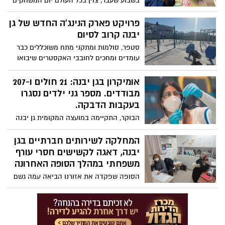
בשבוע שעבר, צוין בכל העולם יום המשחקים
הבינלאומי לרגל היום המיוחד, קיימו צוותי
החינוך ביחד עם תלמידי בית הספר אהוד
פרויקט פארק הנינג'ה החדש של גן
מנור, יום פעילויות מיוחד שכולו הכנת
יבנה קרוב לסיום
משחקים שונים באופן עצמאי.
סטפר, סולמות ומתקני מתח משוכללים כבר
עומדים ומחכים לחובבי האקסטרים שיבואו
ליהנות מחווית אימון מיוחדת. בקרוב, יוצב
במקום גם מכשול "הקיר" המפורסם מתכנית
אומיקרון בגן יבנה: 21 חולים ו-207
הטלוויזיה נינג'ה ישראל.
מבודדים. מספר גני ילדים נסגרו
בעקבות הדבקה.
הבוקר, התקיימה במועצה המקומית גן יבנה
הערכת מצב בשל הגעתו של זן האומיקרון
לקראת הצפי לעלייה בהדבקה ברחבי ישראל.
המחלקה לשירותים חברתיים בגן
ראש המועצה קרא להימנע ממסיבות
יבנה, דאגה לקשישים חסרי עורף
סילבסטר המוניות.
משפחתי במהלך הסופה האחרונה
הסופה שפקדה את אזורנו הביאה עמה גשם
וקור עם טמפרטורות נמוכות במיוחד אבל
בנות המחלקה לשירותים חברתיים חיממו את
לבם של קשישים חסרי עורף משפחתי.