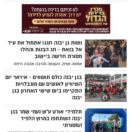
המועצה המקומית גן יבנה ביקורת מקיפה
שכללה את כל מערך הביטחון במוסדות
החינוך ביישוב. הביקורת, בהובלת מנהלת
תחום הביטחון והבטיחות במחוז מרכז של
משרד החינוך עברה בהצטיינות.
נשות גן יבנה חגגו אתמול את עיד
אל בנאת - חג הבנות והחלו
מסורת חדשה ביישוב
אחווה נשית, העצמה והרבה אהבה היתה
אתמול (ראשון, 5/12/2021 ) באולם האירועים
המקושט של בית אפל. ארגוני הנשים של גן
בגן יבנה כולם תושווים - אירועי יום
יבנה חברו לערב שכולו פרגון, הדדיות וכוח
השיוויון לאנשים עם מוגבלויות
נשי.
התקיימו ביום שישי האחרון בגן
יבנה
ביום שישי האחרון 3/12/2021 קיימה המועצה
תלמידי אורט ע"ש נעמי שמר בגן
המקומית גן יבנה את אירועי יום השיוויון
לאנשים עם מוגבלויות, זאת במסגרת חודש
יבנה השתתפו במרוץ הלפיד
המודעות הבינלאומי בנושא. במסגרת היום
המסורתי
החשוב התקיימו אירועי שיא מיוחדים