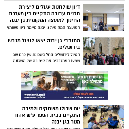
(רחוב החרוב ורחוב המגינים) מוסיפים עובדי
דיון שולחנות עגולים ליצירת
המועצה תשתיות ניקוז בכל רחבי היישוב.
תכנית עבודה התקיים בין מערכת
החינוך למועצה המקומית גן יבנה
המועצה המקומית גן יבנה קיימה דיון משותף
להכנת תכנית עבודה משותפת עם מערכת
החינוך להובלת צמיחה וחוסן קהילתי.
מתנדבי גן יבנה יצאו לטיול מגבש
בירושלים.
הטיול לירושלים החל בשכונת עין כרם שם
שמעו המתנדבים את סיפורה של השכונה
והאתרים הייחודיים הקיימים בה. משם
המשיכו המתנדבים אל העיר העתיקה, הרובע
היהודי והכותל.
יום שכולו משחקים ולמידה
התקיים בבית הספר ע"ש אהוד
מנור בגן יבנה