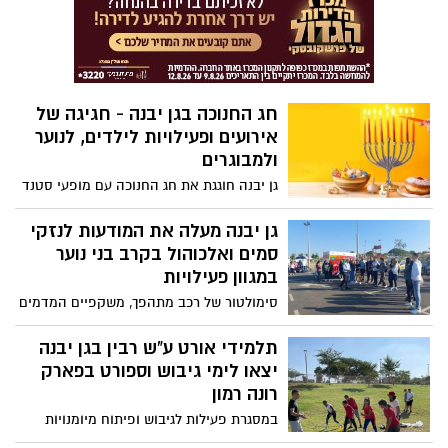
חג החנוכה בגן יבנה - חגיגה של
אירועים ופעילויות לילדים, לנוער
ולמבוגרים
גן יבנה חוגגת את חג החנוכה עם מופעי סטנד
אפ למבוגרים, הצגות לילדים, טיולים, הדלקת
נרות ועוד.
גן יבנה מעלה את המודעות לנזקי
סמים ואלכוהול בקרב בני נוער
במגוון פעילויות
סימולטור של רכב מתהפך, משקפיים המדמים
שימוש באלכוהול, לימודי החייאה וקרב מגע
הן רק חלק קטן מהפעילויות שנערכו עבור
תלמידי אורט ע"ש רבין בגן יבנה
תלמידי התיכונים בגן יבנה להעלאת המודעות
יצאו לימי גיבוש וספורט בפארק
לנזקים הטמונים בשימוש בסמים ובאלכוהול.
רונה רמון
במסגרת פעילות לגיבוש ופיתוח מיומנויות
חברתיות ועבודת צוות, התקיימו השבוע לימי