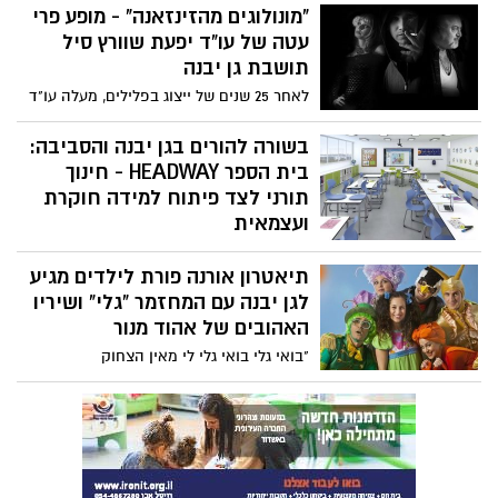
וחברי הכנסת מאוד התלהבו מהיוזמה שלנו..."
"מונולוגים מהזינזאנה" - מופע פרי
עטה של עו"ד יפעת שוורץ סיל
תושבת גן יבנה
לאחר 25 שנים של ייצוג בפלילים, מעלה עו"ד
יפעת שוורץ סיל את "מונולוגים מהזינזאנה",
מופע שאין דומה לו עם דמויות ססגוניות,
בשורה להורים בגן יבנה והסביבה:
מגוונות ומרתקות מעולם הפשע, המגולמות על
בית הספר HEADWAY - חינוך
ידי שחקנים מקצועיים ומספקות הצצה לעולם
תורני לצד פיתוח למידה חוקרת
לא מוכר.
ועצמאית
"בן אדם עלה מעלה עלה" (הרב קוק). זהו
תיאטרון אורנה פורת לילדים מגיע
המשפט המנחה את בית הספר התורני החדש
העומד להיפתח בשנת הלימודים תשפ"ג
לגן יבנה עם המחזמר "גלי" ושיריו
באשדוד ומיועד עבור בנים העולים לכיתה א'.
האהובים של אהוד מנור
בית הספר, במתכונת בית ספר צומח, מביא
"בואי גלי בואי גלי לי מאין הצחוק
את הטוב הטמון בשני העולמות כאשר הוא
המתוק"....השירים שכולנו גדלנו עליהם עכשיו
משלב בין מקצועות הקודש לבין לימודי
במחזמר "גלי" מבית תיאטרון אורנה פורת
הליבה לרבות מתמטיקה והשפה האנגלית
לילדים. תרבות איכותית לילדים קרוב לבית.
הנלמדת באופן מורחב החל מכיתה א'.
הכינו כרטיסים מראש.