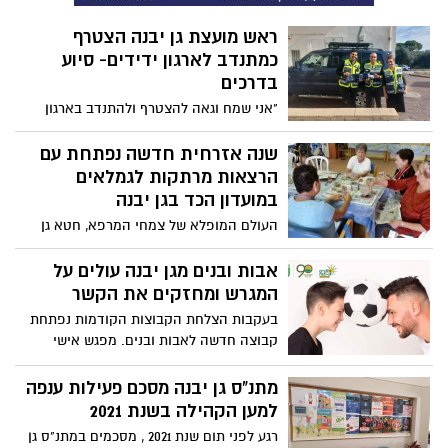
ראש מועצת גן יבנה הצטרף
כמתנדב לארגון ידידים- סיוע
בדרכים
"אני שמח וגאה להצטרף ולהתנדב בארגון
ידידים, לסייע בדרכים וזאת בהמשך לשיתוף
הפעולה המתמשך עם הארגון מטעם המועצה"
שנה אזרחית חדשה נפתחת עם
כך כתב הבוקר דרור אהרון ראש מועצת גן
הרצאות מרתקות לגמלאים
יבנה
במועדון הכד בגן יבנה
העולם המופלא של צמחי המרפא, חטא גן
העדן, צוואות וירושות, ט"ו בשבט, תופעת
האספנות במבט פסיכולוגי. כל ההרצאות הכי
אבות ובנים מגן יבנה עולים על
מרתקות מחכות לכם, גימלאי גן יבנה במועדון
המגרש ומחזקים את הקשר
הכד במהלך חודש ינואר 2022
בעקבות הצלחת הקבוצות הקודמות נפתחת
קבוצה חדשה לאבות ובנים. מפגש אישי
שכולו תשומת לב, הכלה, חיזוק הקשר ושמירה
על אורח חיים בריא.
מתנ"ס גן יבנה מסכם פעילות ענפה
למען הקהילה בשנת 2021
רגע לפני תום שנת 2021 , מסכמים במתנ"ס גן