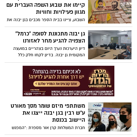
הראשון באליפות ישראל בקראטה שהתקיימה
קיימו את שבוע השפה העברית עם
ברעננה בשבוע שעבר.
מגוון פעילויות וחוויות
השבוע, ציינו בבית הספר מכבים בגן יבנה את
שבוע השפה העברית עם מגוון רחב של
פעילויות אשר שילבו למידה בדרך חווייתית
גן יבנה מתכוננת לסופה "כרמל"
הצפויה להגיע מחר לאזורנו
דיון היערכות נערך היום בצהריים במועצה
המקומית גן יבנה. בדיון לקחו חלק כלל
מחלקות המועצה לקראת כניסתה של הסופה
"כרמל" הצפויה להגיע לאזורנו מחר אחר
הצהריים.
משתתפי מיזם שומר מסך מאורט
ע"ש רבין בגן יבנה ייצגו את
היישוב בכנסת
חברת המשלחת קרן אור מספרת :"המפגש
בכנסת היה מרגש. השרה יפעת שאשא ביטון