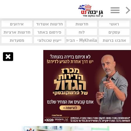
ראשי
חדשות
חדשות אשדוד
אירועים
עסקים
לוח
פירסום באתר
חדשות ארציות
אהבנו ברשת
MyKheila - הבית לעסקים וקהילות
ייעוץ טכנולוגי
מסעדות