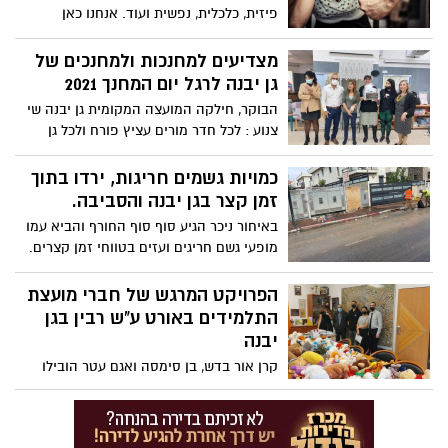
פיזית, כלכלית, נפשית ועוד. אנחנו כאן
למענכן/ם בכל סיטואציה. אל תהססו לפנות
עלינו. מגיע לכם/ן לחיות חיים מלאים, בטוחים
מצדיעים למחנכות ולמחנכים של
וטובים."
גן יבנה לרגל יום המחנך 2021
הבוקר, חילקה המועצה המקומית גן יבנה שי
צנוע : לכל חדר מורים עציץ פורח ולכל גן
ילדים קומקום חשמלי וסט קפה וסוכר כאות
הערכה על פועלם של המורים, המורות
כמויות גשמים חריגות, ירדו בתוך
והגננות.
זמן קצר בגן יבנה והסביבה.
באיחור ניכר הגיע סוף סוף החורף והביא עמו
מופעי גשם חריגים ועזים בטווחי זמן קצרים.
הגשם החזק היכה ביישובים רבים. גן יבנה
ספגה כמויות גשם אדירות בתוך טווח זמן של
הפרויקט המרגש של חברי מועצת
כשעה אשר יצרו עומס בלתי אפשרי על חלק
התלמידים באורט ע"ש רבין בגן
מהקולטנים ויצרו הצפות נקודתיות שטופלו
יבנה
על ידי צוותי החירום בשטח.
קרן אור בדש, בן סימסה ואגם עטר הובילו
יוזמה חדשה בשם "להפיץ את האורט"
לאיסוף יותר מ-200 בובות פרווה למען ילדים
ממשפחות מעוטות יכולת.