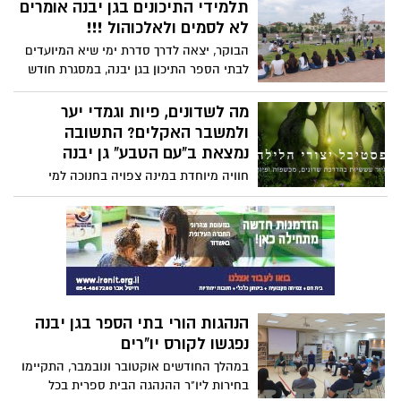
הטריוויה האהוב במדינה.
תלמידי התיכונים בגן יבנה אומרים
לא לסמים ולאלכוהול !!!
הבוקר, יצאה לדרך סדרת ימי שיא המיועדים
לבתי הספר התיכון בגן יבנה, במסגרת חודש
המאבק נגד שימוש בסמים ואלכוהול. ביום
השיא הראשון שהתקיים היום בפארק ע"ש
מה לשדונים, פיות וגמדי יער
רונה רמון , לקחו חלק תלמידי אורט ע"ש נעמי
ולמשבר האקלים? התשובה
שמר שהשתתפו במגוון פעילויות.
נמצאת ב"עם הטבע" גן יבנה
חוויה מיוחדת במינה צפויה בחנוכה למי
שיפקדו את יער המאכל של "עם הטבע"
מרחב חברתי ירוק בגן יבנה: פסטיבל יצורי
הלילה, חוויה קסומה עם הפקת תיאטרון
מקורית העולה בחשיכה מוחלטת ותשלב בין
אזכורים למשבר האקלים לבין סיפורי גבורה,
ניסים ואור. כל זאת באמצעות יצורים ליליים
קסומים שבסך הכל מבקשים בטובם להציל
הנהגות הורי בתי הספר בגן יבנה
את העולם מכיליון.
נפגשו לקורס יו"רים
במהלך החודשים אוקטובר ונובמבר, התקיימו
בחירות ליו"ר ההנהגה הבית ספרית בכל