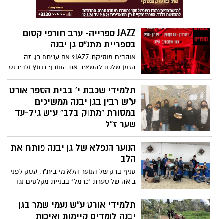
JAZZ ספרייה- ערב חורפי קסום
בספריית מתנ"ס גן יבנה
אוהבים מוסיקת JAZZ? אם עניתם כן, זה
הזמן שלכם להשאיר את החורף בחוץ ולהיכנס
אל תוך ספריית מתנ"ס גן יבנה. שם, בין
הספרים, מחכים לכם נגני ג'אז מוכשרים לערב
תלמידי שכבת י' בבית הספר אורט
קסום שכולו נגינה ושירת ג'אז מופלאה.
ע"ש רבין בגן יבנה ממשיכים
במסורת "מתוק בלב" ע"ש גיל-עד
שער ז"ל
הבוקר, הגיעו תלמידי שכבת י' מבית הספר
הנוער הנפלא של גן יבנה פותח את
אורט ע"ש רבין בגן יבנה אל המועצה
המקומית גן יבנה שם חילקו מאפים מעשי
הלב
ידיהם לראש המועצה דרור אהרון, עובדי
סניף ברק של הנוער הלאומי בית"ר, עסק לפני
המחלקות השונות וכן עובדי המנהלה בבית
בואה של סערת "כרמל" בבניית מקלטים נגד
הספר. המיזם אשר הפך כבר למסורת מתוקה,
הגשם עבור חתולי הרחוב ובצוות נחשון של
מתקיים זו השנה השמינית.
סניף בני עקיבא בגן יבנה, מארגנים חתונה
תלמידי אורט ע"ש נעמי שמר בגן
עבור זוג מעוטי יכולת. הלב מתרחב.
יבנה לומדים קיימות ואיכות