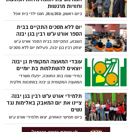
וחוויות מרגשות
ביום ראשון, 28/11/2021, חגגו ילדי בית אפל
מסיבת חנוכה בלתי נשכחת אשר יצאה לפועל
הודות לספיר הרוש, סטודנטית ללימודי הפקת
יום ללא מסכים התקיים בבית
אירועים במכללת רמת גן שרתמה את כל
הספר אורט ע"ש רבין בגן יבנה
קהילת גן יבנה להפקת מסיבת חנוכה בלתי
השבוע, התקיימה בבית הספר אורט ע"ש
נשכחת.
יצחק רבין בגן יבנה, פעילות יום ללא מסכים
שמטרתה הקטנת הנזקים הנגרמים לחיינו
בעקבות התלות במסכי המחשב, הטלוויזיה
עובדי המועצה המקומית גן יבנה
והסמארטפון,
יוצאים להשתלמות בת יומיים
כמידי שנה בחג החנוכה, יפעלו משרדי
המועצה המקומית גן יבנה במתכונת חלקית
כשעובדי המועצה יצאו להשתלמות שנתית.
תלמידי אורט ע"ש רבין בגן יבנה
ציינו את יום המאבק באלימות נגד
נשים
ביום חמישי האחרון, יצאו תלמידי אורט ע"ש
רבין להביע את מחאתם נגד תופעת האלימות
נגד נשים.