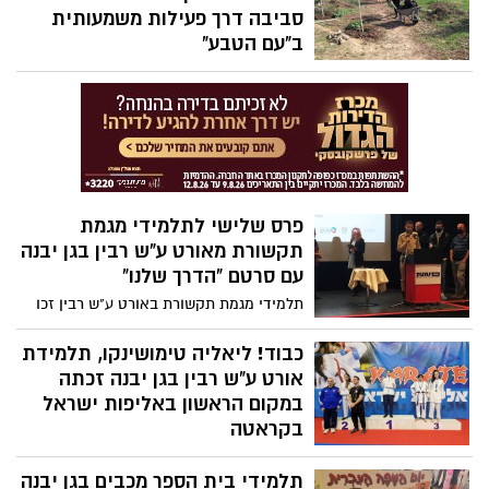
סביבה דרך פעילות משמעותית
ב"עם הטבע"
בחודשים הקרובים, יגיעו מאות תלמידי שכבה
ז' בבית הספר אורט ע"ש נעמי שמר בגן יבנה
ליום פעילות אתגרי בחווה האקולוגית "עם
הטבע", זאת לאחר שבית הספר החליט כי
הגברת מודעות למשבר האקלים ותפקידו של
האדם בשימור המרחב הטבעי יעמדו מעכשיו
במקום משמעותי הרבה יותר בתוכנית
פרס שלישי לתלמידי מגמת
הלימודים.
תקשורת מאורט ע"ש רבין בגן יבנה
עם סרטם "הדרך שלנו"
תלמידי מגמת תקשורת באורט ע"ש רבין זכו
במקום השלישי בפסטיבל סולידריות בקולנוע
עם סרטם "הדרך שלנו" המלווה נער אוטיסט
כבוד! ליאליה טימושינקו, תלמידת
עד לגיוסו לצבא.
אורט ע"ש רבין בגן יבנה זכתה
במקום הראשון באליפות ישראל
בקראטה
ליאליה בת ה-15, תלמידת כיתת מופ"ת ט4
תלמידי בית הספר מכבים בגן יבנה
בבית הספר אורט ע"ש רבין, זכתה במקום