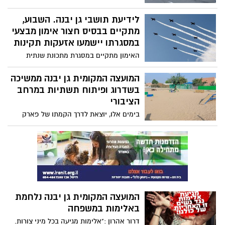
לשדרוג תשתיות ניקוז המים ברחוב המגינים
עד לכיכר הפרנדלי בגן יבנה במסגרתם ייאלצו
לידיעת תושבי גן יבנה. השבוע,
הנהגים למצוא דרכים חלופיות. העבודות
מתקיים בבסיס חצור אימון מבצעי
יימשכו כשבוע.
במסגרתו יישמעו אזעקות תקינות
האימון מתקיים במסגרת מתכונת שנתית
ובמהלכו יושמעו אזעקות תקינות. היום,
24/11/2021 מתקיים באשדוד תרגיל מתכונת
המועצה המקומית גן יבנה ממשיכה
חירום ובשעות הערב יושמעו אזעקות עולות
בשדרוג ופיתוח תשתיות במרחב
ויורדות (אזעקות תקינות ).
הציבורי
בימים אלו, יוצאת לדרך הקמתו של פארק
נינג'ה חדש הכולל מתקני כושר ייחודיים
בהשראת תחרות נינג'ה ישראל. הפארק ,
המוקם ברחוב האצ"ל, יכלול בין היתר מתקני
טיפוס, מתח ועוד.
המועצה המקומית גן יבנה נלחמת
באלימות במשפחה
דרור אהרון :"אלימות מגיעה בכל מיני צורות.