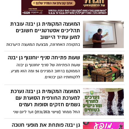
המועצה המקומית גן יבנה עוברת
תהליכים אסטרטגיים חשובים
למען עתיד היישוב
בתקופה האחרונה, מבצעת המועצה היערכות
לקראת עתיד היישוב במסגרתה מתבצע
במתנ"ס גן יבנה תהליך חשוב של בניית מדד
שעות פתיחה סניף יוחננוף גן יבנה
הקהילתיות של תושבי גן יבנה אשר יהווה
שעות הפתיחה של סניף יוחננוף גן יבנה
בסיס לבניית תכניות עבודה עתידיות.
הממוקם ברחוב המגינים 56 ומה הוא מציע
ללקוחותיו הגן יבנאים.
המועצה המקומית גן יבנה נערכת
למערכת החורפית הסוערת עם
גשמים חזקים וסופות רעמים
החל ממחר (שישי 19/11/2021) ועד ליום שני
(22/11/21) צפויה להגיע לאזורנו מערכת חורפית
סוערת שתכלול התקררות ניכרת, גשמים
גן יבנה פותחת את מופעי חנוכה