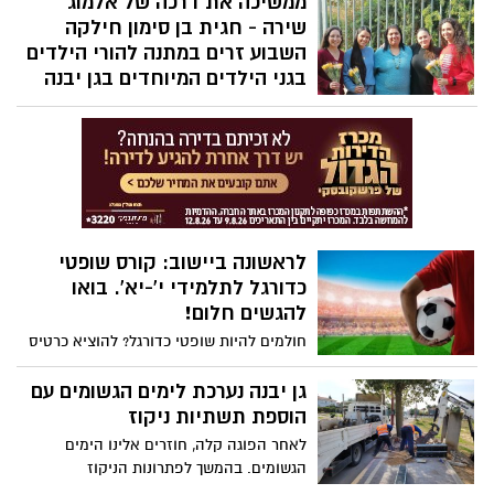
ממשיכה את דרכה של אלמוג
במיוחד.
שירה - חגית בן סימון חילקה
השבוע זרים במתנה להורי הילדים
בגני הילדים המיוחדים בגן יבנה
ארבעה חודשים לאחר שאיבדה את בתה
אלמוג שירה, חילקה היום חגית בן סימון
מעצבת הפרחים המוכשרת ומתנדבת בולטת
בקבוצת הרלשי"יות זרי פרחים להורי הילדים
בגני החינוך המיוחד והמעון השיקומי בגן יבנה.
"תהיו טובים, היה המשפט שמזוהה יותר מכל
עם אלמוג שירה"
לראשונה ביישוב: קורס שופטי
כדורגל לתלמידי י'-יא'. בואו
להגשים חלום!
חולמים להיות שופטי כדורגל? להוציא כרטיס
אדום? לשרוק לפנדל הקריטי? קורס שופטי
כדורגל ללא תשלום המיועד לתלמידי כיתות
גן יבנה נערכת לימים הגשומים עם
י-יא נפתח בקרוב בגן יבנה.
הוספת תשתיות ניקוז
לאחר הפוגה קלה, חוזרים אלינו הימים
הגשומים. בהמשך לפתרונות הניקוז
והטיפולים הנקודתיים במוקדים הבעייתיים,