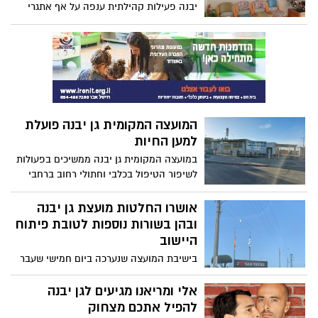
יבנה פעילות קהילתית ענפה על אף אתגרי
מגפת.
המועצה המקומית גן יבנה פועלת
למען החיות
במועצה המקומית גן יבנה ממשיכים בפעולות
לשיפור הטיפול בכלבי וחתולי רחוב ברחבי
היישוב ולמען שדרוג תנאי הטיפול בהם.
לאחרונה הסתיימה בנייתו של המבנה
אושרו החלטות מועצת גן יבנה
הווטרינרי החדש והמתקדם ונרכשו תרופות
ובהן בשורות נוספות לטובת פיתוח
רבות.
היישוב
בישיבת המועצה שנערכה ביום חמישי שעבר
9/12/2021 , אישרו חברי מליאת מועצת גן יבנה
את החלטות הנהלת המועצה. בפתח הישיבה,
אלי ומריאנו מגיעים לגן יבנה
דיבר ראש המועצה דרור אהרון על האירוע
להפיל אתכם מצחוק